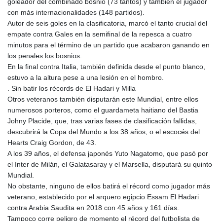
goleador del combinado bosnio (73 tantos) y también el jugador
con más internacionalidades (148 partidos).
Autor de seis goles en la clasificatoria, marcó el tanto crucial del
empate contra Gales en la semifinal de la repesca a cuatro
minutos para el término de un partido que acabaron ganando en
los penales los bosnios.
En la final contra Italia, también definida desde el punto blanco,
estuvo a la altura pese a una lesión en el hombro.
. Sin batir los récords de El Hadari y Milla
Otros veteranos también disputarán este Mundial, entre ellos
numerosos porteros, como el guardameta haitiano del Bastia
Johny Placide, que, tras varias fases de clasificación fallidas,
descubrirá la Copa del Mundo a los 38 años, o el escocés del
Hearts Craig Gordon, de 43.
A los 39 años, el defensa japonés Yuto Nagatomo, que pasó por
el Inter de Milán, el Galatasaray y el Marsella, disputará su quinto
Mundial.
No obstante, ninguno de ellos batirá el récord como jugador más
veterano, establecido por el arquero egipcio Essam El Hadari
contra Arabia Saudita en 2018 con 45 años y 161 días.
Tampoco corre peligro de momento el récord del futbolista de