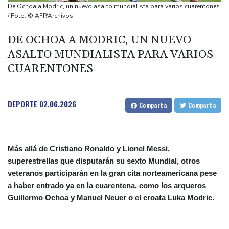
Corea del Sur acusa a Pyongyang de haber disparado un
De Ochoa a Modric, un nuevo asalto mundialista para varios cuarentones
"proyectil no identificado"
/ Foto: © AFP/Archivos
Dos exfutbolistas iraníes asiladas se declaran "orgullosas" de
DE OCHOA A MODRIC, UN NUEVO
hacerse australianas
ASALTO MUNDIALISTA PARA VARIOS
El beneficio neto de Nintendo se disparó más del 50% en el
CUARENTONES
primer trimestre
Trump desmiente una escasez de municiones y afirma que EEUU
cuenta con "cantidades masivas"
DEPORTE
02.06.2026
Comparta
Comparta
Más allá de Cristiano Ronaldo y Lionel Messi,
superestrellas que disputarán su sexto Mundial, otros
veteranos participarán en la gran cita norteamericana pese
a haber entrado ya en la cuarentena, como los arqueros
Guillermo Ochoa y Manuel Neuer o el croata Luka Modric.