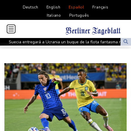
Deutsch
English
Español
Français
Italiano
Português
Suecia entregará a Ucrania un buque de la flota fantasma rusa
Tres claves de por qué Nicaragua llega al extremo de anular las
elecciones
Los eclipses, una oportunidad para desentrañar los enigmas del
Sol
Pakistán restringe la cobertura de los medios extranjeros fuera
de sus principales ciudades
Las injerencias rusas se multiplican antes de las elecciones
presidenciales en Francia
Alemania detiene a un ucraniano acusado de espiar a un
fabricante de armas