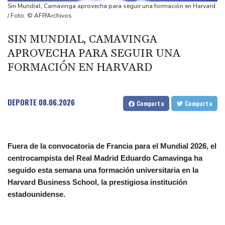
Corea del Sur acusa a Pyongyang de haber disparado un
Sin Mundial, Camavinga aprovecha para seguir una formación en Harvard
"proyectil no identificado"
/ Foto: © AFP/Archivos
Dos exfutbolistas iraníes asiladas se declaran "orgullosas" de
SIN MUNDIAL, CAMAVINGA
hacerse australianas
APROVECHA PARA SEGUIR UNA
El beneficio neto de Nintendo se disparó más del 50% en el
FORMACIÓN EN HARVARD
primer trimestre
Trump desmiente una escasez de municiones y afirma que EEUU
cuenta con "cantidades masivas"
DEPORTE
08.06.2026
Comparta
Comparta
Fuera de la convocatoria de Francia para el Mundial 2026, el
centrocampista del Real Madrid Eduardo Camavinga ha
seguido esta semana una formación universitaria en la
Harvard Business School, la prestigiosa institución
estadounidense.