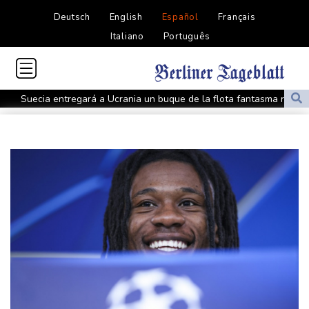
Deutsch
English
Español
Français
Italiano
Português
Suecia entregará a Ucrania un buque de la flota fantasma rusa
Tres claves de por qué Nicaragua llega al extremo de anular las
elecciones
Los eclipses, una oportunidad para desentrañar los enigmas del
Sol
Pakistán restringe la cobertura de los medios extranjeros fuera
de sus principales ciudades
Las injerencias rusas se multiplican antes de las elecciones
presidenciales en Francia
Alemania detiene a un ucraniano acusado de espiar a un
fabricante de armas