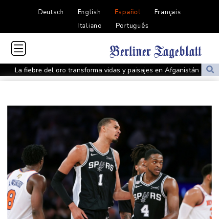
Deutsch
English
Español
Français
Italiano
Português
La fiebre del oro transforma vidas y paisajes en Afganistán
Irán plantea condiciones para la reapertura del estrecho de
Ormuz
Evacuaciones y vuelos cancelados en China al acercarse el tifón
Dolphin
Llega Messi a Argentina para despedir a su padre Jorge tras su
muerte
La FIFA contraataca y denuncia "un esfuerzo concertado para
socavar a su presidente"
Erupción del Etna obliga a suspender llegadas a un aeropuerto
de Sicilia