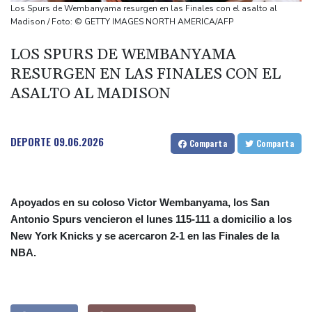
Bulgaria convoca al embajador de Ucrania tras explosión de un
Los Spurs de Wembanyama resurgen en las Finales con el asalto al
dron en su territorio
Madison / Foto: © GETTY IMAGES NORTH AMERICA/AFP
Muere el padre de Lionel Messi a los 68 años, el hombre detrás
LOS SPURS DE WEMBANYAMA
del ídolo mundial
RESURGEN EN LAS FINALES CON EL
Una niña herida muere y eleva a ocho los fallecidos por el
ASALTO AL MADISON
tiroteo en escuela tailandesa
París obliga a usuarios de patinetas eléctricas a llevar casco
ante aumento de lesiones
DEPORTE
09.06.2026
Comparta
Comparta
Apoyados en su coloso Victor Wembanyama, los San
Antonio Spurs vencieron el lunes 115-111 a domicilio a los
New York Knicks y se acercaron 2-1 en las Finales de la
NBA.