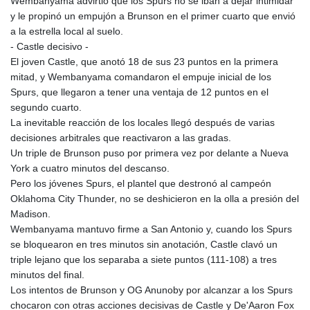
Wembanyama advirtió que los Spurs no se iban a dejar intimidar
y le propinó un empujón a Brunson en el primer cuarto que envió
a la estrella local al suelo.
- Castle decisivo -
El joven Castle, que anotó 18 de sus 23 puntos en la primera
mitad, y Wembanyama comandaron el empuje inicial de los
Spurs, que llegaron a tener una ventaja de 12 puntos en el
segundo cuarto.
La inevitable reacción de los locales llegó después de varias
decisiones arbitrales que reactivaron a las gradas.
Un triple de Brunson puso por primera vez por delante a Nueva
York a cuatro minutos del descanso.
Pero los jóvenes Spurs, el plantel que destronó al campeón
Oklahoma City Thunder, no se deshicieron en la olla a presión del
Madison.
Wembanyama mantuvo firme a San Antonio y, cuando los Spurs
se bloquearon en tres minutos sin anotación, Castle clavó un
triple lejano que los separaba a siete puntos (111-108) a tres
minutos del final.
Los intentos de Brunson y OG Anunoby por alcanzar a los Spurs
chocaron con otras acciones decisivas de Castle y De'Aaron Fox