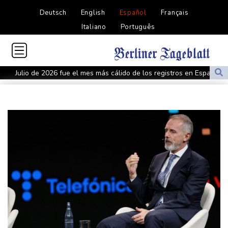
Deutsch
English
Español
Français
Italiano
Português
Julio de 2026 fue el mes más cálido de los registros en España,
empatado con el de 2022
Irán ve en el acuerdo entre Arabia Saudita, Pakistán y Turquía un
"cambio de percepción" hacia EEUU
Un julio de calor récord en regiones donde viven 900 millones de
personas (análisis AFP)
Arrancó el juicio por el asesinato del rapero Tupac Shakur, 30
años después
Grecia lucha contra un nuevo incendio cerca de Atenas avivado
por fuertes vientos
Tribunal ruso prohíbe al único partido antiguerra participar en