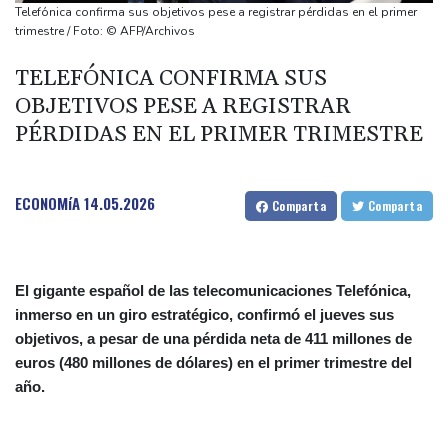
elecciones parlamentarias
Telefónica confirma sus objetivos pese a registrar pérdidas en el primer
Innes FitzGerald, "la Greta Thunberg del atletismo", altavoz en el
trimestre / Foto: © AFP/Archivos
Europeo por la causa ambiental
TELEFÓNICA CONFIRMA SUS
Una muñeca sexual es "confundida" con una víctima de
OBJETIVOS PESE A REGISTRAR
asesinato en Australia
PÉRDIDAS EN EL PRIMER TRIMESTRE
Una ONG denuncia el secuestro de un jefe indígena en
Venezuela por disidencias de las FARC
Fuerte terremoto en Colombia deja 69 muertos y destrucción
ECONOMíA
14.05.2026
Comparta
Comparta
El gigante español de las telecomunicaciones Telefónica,
inmerso en un giro estratégico, confirmó el jueves sus
objetivos, a pesar de una pérdida neta de 411 millones de
euros (480 millones de dólares) en el primer trimestre del
año.