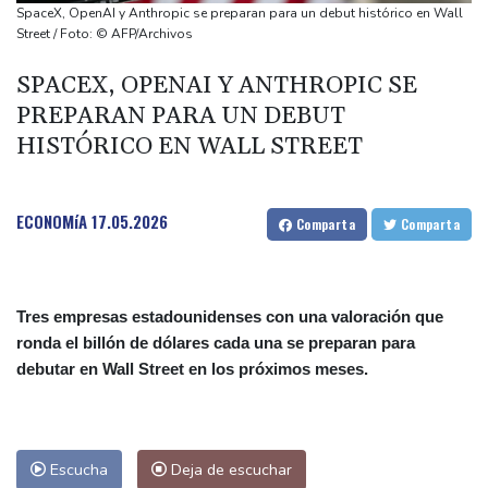
origen uruguayo
SpaceX, OpenAI y Anthropic se preparan para un debut histórico en Wall
El Real Madrid anuncia el fichaje del extremo marfileño Yan
Street / Foto: © AFP/Archivos
Diomandé
SPACEX, OPENAI Y ANTHROPIC SE
El mexicano Del Toro renueva con el UAE hasta 2031
PREPARAN PARA UN DEBUT
El doloroso baile de cifras de desaparecidos en los sismos en
HISTÓRICO EN WALL STREET
Venezuela
ECONOMíA
17.05.2026
Comparta
Comparta
Tres empresas estadounidenses con una valoración que
ronda el billón de dólares cada una se preparan para
debutar en Wall Street en los próximos meses.
Escucha
Deja de escuchar