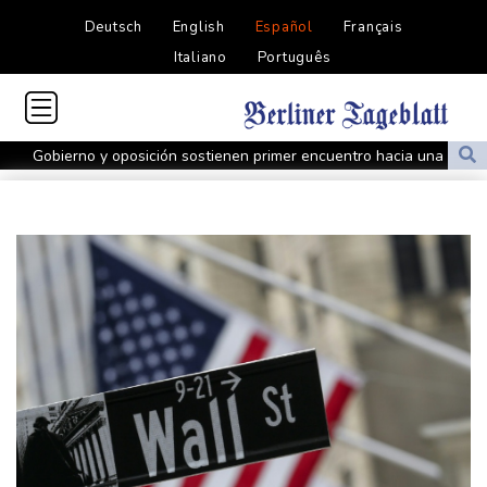
Deutsch
English
Español
Français
Italiano
Português
Gobierno y oposición sostienen primer encuentro hacia una
transición política en Venezuela
Gobierno y oposición inician diálogo con miras a una transición
política en Venezuela
Infantino encuentra amparo en África ante la presión de la UEFA
El Real Madrid zanja las especulaciones y renueva a Vinícius
hasta 2032
Infantino bajo presión de la UEFA y la Conmebol
Yan Diomandé, la nueva joya del Real Madrid vale 160 millones
de dólares
Muere bajo arresto domiciliario en Venezuela un preso político de