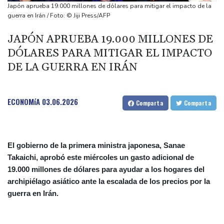
Apple y OpenAI escalan su batalla legal por robo de secretos
Japón aprueba 19.000 millones de dólares para mitigar el impacto de la
comerciales
guerra en Irán / Foto: © Jiji Press/AFP
Ucrania se despide de un voluntario que dedicó su vida a
JAPÓN APRUEBA 19.000 MILLONES DE
rescatar a los muertos
DÓLARES PARA MITIGAR EL IMPACTO
Canadá trata de adaptarse a un futuro de incendios forestales
DE LA GUERRA EN IRÁN
Ucrania despide a un voluntario que dedicó su vida a rescatar a
los muertos
ECONOMíA
03.06.2026
Comparta
Comparta
El gobierno de la primera ministra japonesa, Sanae
Takaichi, aprobó este miércoles un gasto adicional de
19.000 millones de dólares para ayudar a los hogares del
archipiélago asiático ante la escalada de los precios por la
guerra en Irán.