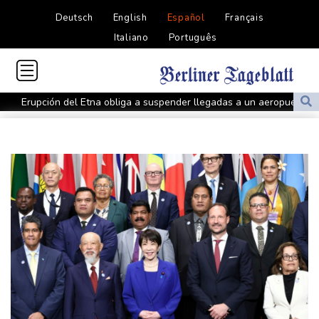
Deutsch
English
Español
Français
Italiano
Português
Erupción del Etna obliga a suspender llegadas a un aeropuerto
de Sicilia
Bulgaria convoca al embajador de Ucrania tras explosión de un
dron en su territorio
Muere el padre de Lionel Messi a los 68 años, el hombre detrás
del ídolo mundial
Una niña herida muere y eleva a ocho los fallecidos por el
tiroteo en escuela tailandesa
París obliga a usuarios de patinetas eléctricas a llevar casco
ante aumento de lesiones
Muere el padre de Lionel Messi a los 68 años