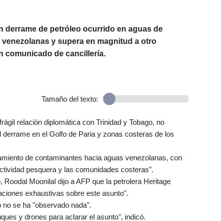
n derrame de petróleo ocurrido en aguas de
s venezolanas y supera en magnitud a otro
 comunicado de cancillería.
Tamaño del texto:
ágil relación diplomática con Trinidad y Tobago, no
del derrame en el Golfo de Paria y zonas costeras de los
lazamiento de contaminantes hacia aguas venezolanas, con
actividad pesquera y las comunidades costeras".
, Roodal Moonilal dijo a AFP que la petrolera Heritage
aciones exhaustivas sobre este asunto".
o no se ha "observado nada".
ues y drones para aclarar el asunto", indicó.