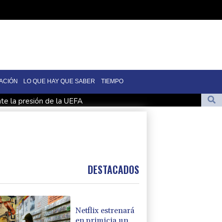
ACIÓN
LO QUE HAY QUE SABER
TIEMPO
nte la presión de la UEFA
 preso político de origen uruguayo
1
 al ex responsable de la lucha anticovid Anthony Fauci
DESTACADOS
Netflix estrenará
en primicia un