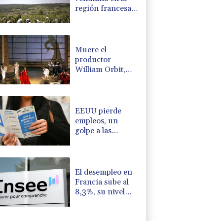
región francesa
de Borgoña, un
nuevo récord de
precocidad
Muere el
productor
William Orbit,
que colaboró con
Madonna en "Ray
of Light"
EEUU pierde
empleos, un
golpe a las
afirmaciones de
Trump sobre la
economía
El desempleo en
Francia sube al
8,3%, su nivel
más alto desde la
pandemia