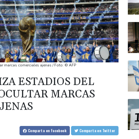
tar marcas comerciales ajenas / Foto: © AFP
IZA ESTADIOS DEL
 OCULTAR MARCAS
JENAS
Comparta
en Facebook
Comparta
en Twitter