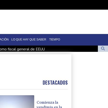
ACIÓN
LO QUE HAY QUE SABER
TIEMPO
mo fiscal general de EEUU
weig, el escritor huido de los nazis
vo presidente de Colombia
n medio de crisis por migrantes
de Colombia
DESTACADOS
Comienza la
vendimia en la