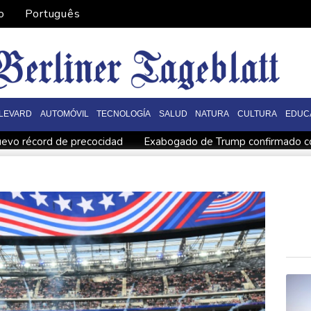
o
Português
LEVARD
AUTOMÓVIL
TECNOLOGÍA
SALUD
NATURA
CULTURA
EDUC
uevo récord de precocidad
Exabogado de Trump confirmado co
ianos palestinos
Londres rescata del olvido el exilio inglés de Z
 Costa Rica
De la Espriella: un showman pro-Trump es el nue
rolera de Yemen
España impone controles fronterizos a Italia e
ica
De la Espriella: un millonario pro-Trump en la presidencia 