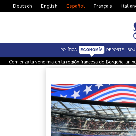
Deutsch
English
Español
Français
Italian
POLÍTICA
ECONOMÍA
DEPORTE
BOU
Comienza la vendimia en la región francesa de Borgoña, un n
Las dificultades en Cisjordania impulsan el éxodo de los crist
Nocturna y cafetera, la nueva especie de rana descubierta en
Ataques de rebeldes hutíes dejan 10 muertos en región pet
Infantino recibe en Colombia el apoyo del fútbol de Sudamér