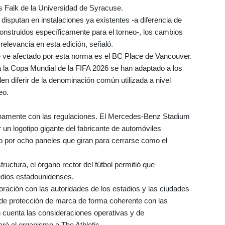
s Falk de la Universidad de Syracuse.
disputan en instalaciones ya existentes -a diferencia de
onstruidos específicamente para el torneo-, los cambios
levancia en esta edición, señaló.
se ve afectado por esta norma es el BC Place de Vancouver.
a la Copa Mundial de la FIFA 2026 se han adaptado a los
en diferir de la denominación común utilizada a nivel
eo.
enamente con las regulaciones. El Mercedes-Benz Stadium
 un logotipo gigante del fabricante de automóviles
to por ocho paneles que giran para cerrarse como el
structura, el órgano rector del fútbol permitió que
edios estadounidenses.
oración con las autoridades de los estadios y las ciudades
s de protección de marca de forma coherente con las
n cuenta las consideraciones operativas y de
aró el organismo a The Athletic.