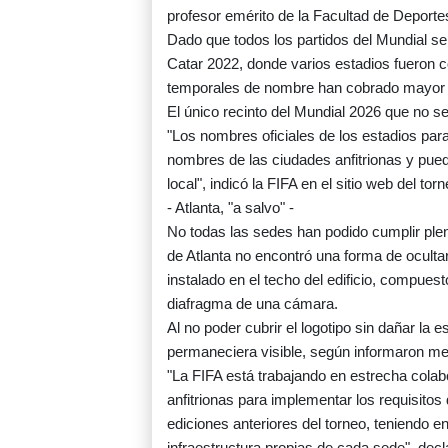
profesor emérito de la Facultad de Deporte
Dado que todos los partidos del Mundial se 
Catar 2022, donde varios estadios fueron c
temporales de nombre han cobrado mayor re
El único recinto del Mundial 2026 que no 
"Los nombres oficiales de los estadios par
nombres de las ciudades anfitrionas y pued
local", indicó la FIFA en el sitio web del torn
- Atlanta, "a salvo" -
No todas las sedes han podido cumplir pl
de Atlanta no encontró una forma de ocultar
instalado en el techo del edificio, compues
diafragma de una cámara.
Al no poder cubrir el logotipo sin dañar la e
permaneciera visible, según informaron m
"La FIFA está trabajando en estrecha colab
anfitrionas para implementar los requisito
ediciones anteriores del torneo, teniendo e
infraestructura propias de cada sede", decl