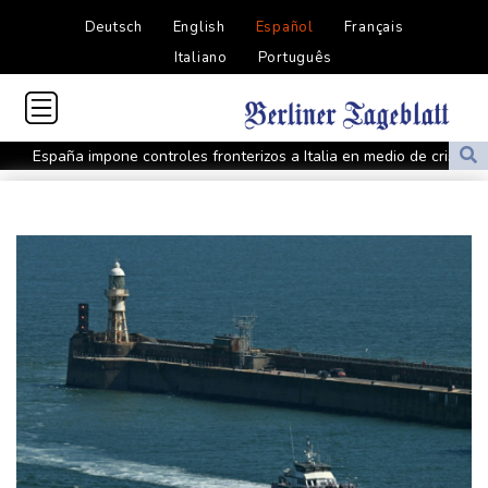
Deutsch
English
Español
Français
Italiano
Português
España impone controles fronterizos a Italia en medio de crisis
por migrantes
Infantino recibe en Colombia el apoyo del fútbol de Sudamérica
De la Espriella: un millonario pro-Trump en la presidencia de
Colombia
España lanza un ultimátum a Italia para que levante controles
fronterizos
Exabogado de Trump listo para ser confirmado como fiscal
general de EEUU
Muere el productor William Orbit, que colaboró con Madonna en
"Ray of Light"