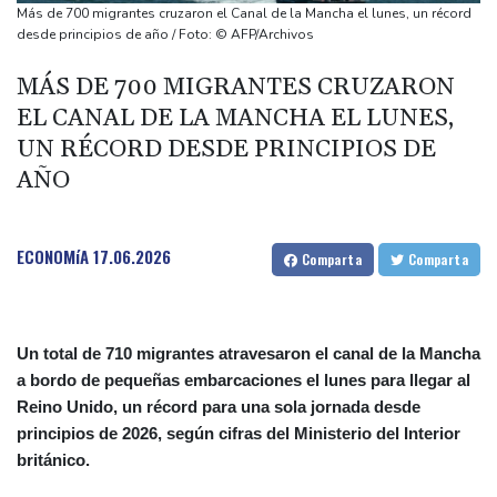
Los rebeldes hutíes continúan su ofensiva en Yemen con
Más de 700 migrantes cruzaron el Canal de la Mancha el lunes, un récord
ataques en una región petrolera
desde principios de año / Foto: © AFP/Archivos
La OMS propone probar en RDC una vacuna ya existente contra
MÁS DE 700 MIGRANTES CRUZARON
otra cepa del ébola
EL CANAL DE LA MANCHA EL LUNES,
Arabia Saudita, Pakistán y Turquía firman un pacto de defensa
UN RÉCORD DESDE PRINCIPIOS DE
en medio de la tensión con Irán
AÑO
México y Perú restablecen sus relaciones diplomáticas tras una
disputa por asilo
ECONOMíA
17.06.2026
Comparta
Comparta
Un total de 710 migrantes atravesaron el canal de la Mancha
a bordo de pequeñas embarcaciones el lunes para llegar al
Reino Unido, un récord para una sola jornada desde
principios de 2026, según cifras del Ministerio del Interior
británico.