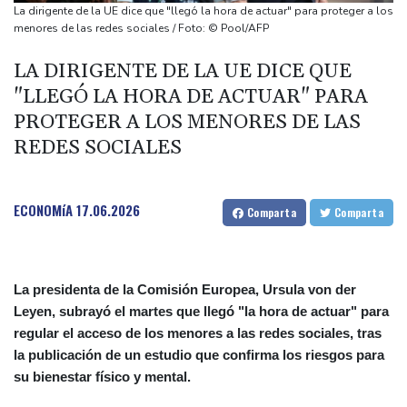
Universal Studios en California
La dirigente de la UE dice que "llegó la hora de actuar" para proteger a los
Detienen en México a un exgobernador por el caso de 43
menores de las redes sociales / Foto: © Pool/AFP
estudiantes desaparecidos
LA DIRIGENTE DE LA UE DICE QUE
La Federación Noruega de Fútbol pide la dimisión de Infantino
"LLEGÓ LA HORA DE ACTUAR" PARA
Israel rechaza retirarse de más zonas del sur del Líbano
PROTEGER A LOS MENORES DE LAS
Las entidades militares de Cuba, en la mira de Washington
REDES SOCIALES
ECONOMíA
17.06.2026
Comparta
Comparta
La presidenta de la Comisión Europea, Ursula von der
Leyen, subrayó el martes que llegó "la hora de actuar" para
regular el acceso de los menores a las redes sociales, tras
la publicación de un estudio que confirma los riesgos para
su bienestar físico y mental.