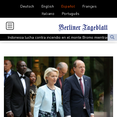
Deutsch
English
Español
Français
Italiano
Português
Indonesia lucha contra incendio en el monte Bromo mientras se
instala El Niño
Washington extiende el control de las redes sociales a los
solicitantes de visado
Las autoridades sirias revisan el balance de la explosión en las
afueras de Damasco, sin víctimas mortales
El banco central de México mantiene su tasa de referencia sin
cambios
Boca Juniors suma poder ofensivo: anuncia la llegada de Enner
Valencia
Las autoridades reportan un caso de sarampión en un parque de