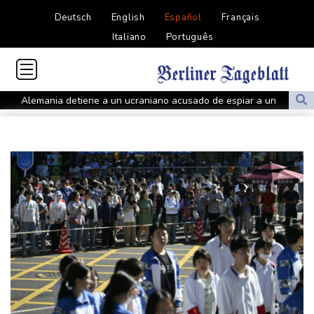
Deutsch
English
Español
Français
Italiano
Português
Alemania detiene a un ucraniano acusado de espiar a un
fabricante de armas
Corea del Sur acusa a Pyongyang de haber disparado un
"proyectil no identificado"
Dos exfutbolistas iraníes asiladas se declaran "orgullosas" de
hacerse australianas
El beneficio neto de Nintendo se disparó más del 50% en el
primer trimestre
Trump desmiente una escasez de municiones y afirma que EEUU
cuenta con "cantidades masivas"
Hacer brotar luz de la tierra: el sueño de un japonés