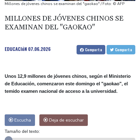
Barcas varadas y pescadores sin trabajo en un Danubio bajo
Millones de jóvenes chinos se examinan del "gaokao" / Foto: © AFP
mínimos por la sequía
MILLONES DE JÓVENES CHINOS SE
El regulador estadounidense aprueba la vacuna contra la gripe
EXAMINAN DEL "GAOKAO"
de Moderna
Ucrania ataca refinerías y Rusia bombardea una estación de tren
y un barco
EDUCACIóN
07.06.2026
Comparta
Comparta
Griezmann lidera el triunfo del Orlando y Toluca vence al
campeón en la Leagues Cup
Unos 12,9 millones de jóvenes chinos, según el Ministerio
de Educación, comenzaron este domingo el "gaokao", el
temido examen nacional de acceso a la universidad.
Escucha
Deja de escuchar
Tamaño del texto: