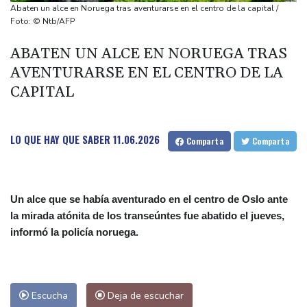
2026
Abaten un alce en Noruega tras aventurarse en el centro de la capital /
El Senado de EEUU aprueba un nuevo paquete de sanciones a
Foto: © Ntb/AFP
Rusia
ABATEN UN ALCE EN NORUEGA TRAS
Playas vacías y "olor insoportable": México libra una dura batalla
AVENTURARSE EN EL CENTRO DE LA
contra el sargazo
CAPITAL
Oenegés elevan al menos a 141 muertos el balance por la
entrada masiva a Ceuta
La CPI se dice preocupada por la retirada de Venezuela y Chad
LO QUE HAY QUE SABER
11.06.2026
Comparta
Comparta
Un alce que se había aventurado en el centro de Oslo ante
la mirada atónita de los transeúntes fue abatido el jueves,
informó la policía noruega.
Escucha
Deja de escuchar