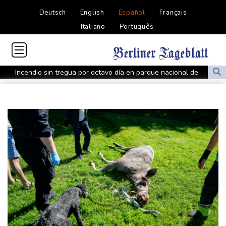
Deutsch
English
Español
Français
Italiano
Português
Incendio sin tregua por octavo día en parque nacional de
Indonesia
Miles marchan en Argentina en el día de San Cayetano, patrono
del pan y el trabajo
La rentable IA china agita la competencia de precios entre los
gigantes estadounidenses
Europa se prepara para una caída de generación de energía
durante el eclipse solar
España comienza los controles fronterizos con Italia tras la crisis
por migrantes
El Chucky Lozano, cedido por San Diego al Galaxy hasta el fin de