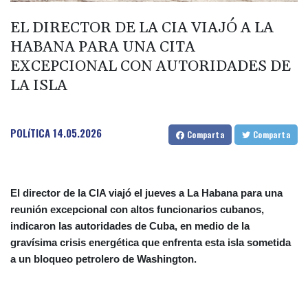
Washington extiende el control de las redes sociales a los
solicitantes de visado
EL DIRECTOR DE LA CIA VIAJÓ A LA
Las autoridades sirias revisan el balance de la explosión en las
HABANA PARA UNA CITA
afueras de Damasco, sin víctimas mortales
EXCEPCIONAL CON AUTORIDADES DE
El banco central de México mantiene su tasa de referencia sin
LA ISLA
cambios
Boca Juniors suma poder ofensivo: anuncia la llegada de Enner
POLíTICA
14.05.2026
Comparta
Comparta
Valencia
El director de la CIA viajó el jueves a La Habana para una
reunión excepcional con altos funcionarios cubanos,
indicaron las autoridades de Cuba, en medio de la
gravísima crisis energética que enfrenta esta isla sometida
a un bloqueo petrolero de Washington.