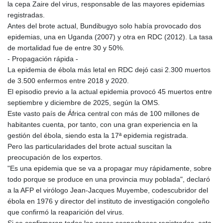
la cepa Zaire del virus, responsable de las mayores epidemias
registradas.
Antes del brote actual, Bundibugyo solo había provocado dos
epidemias, una en Uganda (2007) y otra en RDC (2012). La tasa
de mortalidad fue de entre 30 y 50%.
- Propagación rápida -
La epidemia de ébola más letal en RDC dejó casi 2.300 muertos
de 3.500 enfermos entre 2018 y 2020.
El episodio previo a la actual epidemia provocó 45 muertos entre
septiembre y diciembre de 2025, según la OMS.
Este vasto país de África central con más de 100 millones de
habitantes cuenta, por tanto, con una gran experiencia en la
gestión del ébola, siendo esta la 17ª epidemia registrada.
Pero las particularidades del brote actual suscitan la
preocupación de los expertos.
"Es una epidemia que se va a propagar muy rápidamente, sobre
todo porque se produce en una provincia muy poblada", declaró
a la AFP el virólogo Jean-Jacques Muyembe, codescubridor del
ébola en 1976 y director del instituto de investigación congoleño
que confirmó la reaparición del virus.
Si se confirmaran todos los casos sospechosos registrados, esta