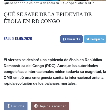
por migrantes
Qué se sabe de la epidemia de ébola en RD Congo / Foto: © AFP
Infantino recibe en Colombia el apoyo del fútbol de Sudamérica
QUÉ SE SABE DE LA EPIDEMIA DE
De la Espriella: un millonario pro-Trump en la presidencia de
ÉBOLA EN RD CONGO
Colombia
España lanza un ultimátum a Italia para que levante controles
fronterizos
SALUD
18.05.2026
Comparta
Comparta
Exabogado de Trump listo para ser confirmado como fiscal
general de EEUU
El viernes se declaró una epidemia de ébola en República
Democrática del Congo (RDC). Aunque las autoridades
congoleñas e internacionales miden todavía su magnitud, la
OMS emitió una emergencia sanitaria internacional ante la
rápida evolución de los balances mortales.
Escucha
Deja de escuchar