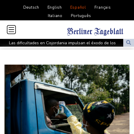
Deutsch
English
Español
Français
Italiano
Português
Las dificultades en Cisjordania impulsan el éxodo de los
cristianos palestinos
Londres rescata del olvido el exilio inglés de Zweig, el escritor
huido de los nazis
Nocturna y cafetera, la nueva especie de rana descubierta en
Costa Rica
De la Espriella: un showman pro-Trump es el nuevo presidente
de Colombia
Ataques de rebeldes hutíes dejan 10 muertos en región
petrolera de Yemen
España impone controles fronterizos a Italia en medio de crisis