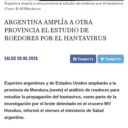
Fuerzas de seguridad de Nigeria rescatan a más de 300 rehenes
Argentina amplía a otra provincia el estudio de roedores por el hantavirus
Alemania alerta sobre una "nueva amenaza" tras un incidente en
/ Foto: © AFP/Archivos
un aeropuerto clave para los envíos a Ucrania
ARGENTINA AMPLÍA A OTRA
Finaliza la erupción del volcán de Fuego en Guatemala, que forzó
PROVINCIA EL ESTUDIO DE
a una evacuación masiva
ROEDORES POR EL HANTAVIRUS
EEUU suspende importaciones de aguacate por una alerta de
violencia en México
SALUD
08.06.2026
Comparta
Comparta
Expertos argentinos y de Estados Unidos ampliarán a la
provincia de Mendoza (oeste) el análisis de roedores para
estudiar la propagación del hantavirus, como parte de la
investigación por el brote detectado en el crucero MV
Hondius, informó el viernes el ministerio de Salud
argentino.