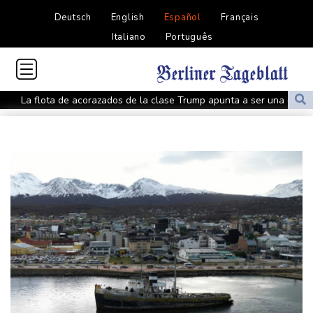
Deutsch
English
Español
Français
Italiano
Português
La flota de acorazados de la clase Trump apunta a ser una de
las más costosas de la historia
EEUU ha reembolsado alrededor de 100.000 millones de dólares
en aranceles de Trump
Kast anuncia un paquete de reformas legislativas contra el
crimen organizado en Chile
La izquierda venezolana se fisura frente a la cercanía con EEUU
EEUU y países aliados en la OEA piden una reunión
extraordinaria de cancilleres sobre Nicaragua
El gobierno de Colombia alerta sobre posibles "actos de
terrorismo" durante la investidura presidencial