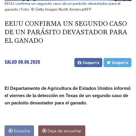
Llega Messi a Argentina para despedir a su padre Jorge tras su
EEUU confirma un segundo caso de un parásito devastador para el
muerte
ganado / Foto: © Getty Images North America/AFP
La FIFA contraataca y denuncia "un esfuerzo concertado para
EEUU CONFIRMA UN SEGUNDO CASO
socavar a su presidente"
DE UN PARÁSITO DEVASTADOR PARA
Erupción del Etna obliga a suspender llegadas a un aeropuerto
EL GANADO
de Sicilia
Bulgaria convoca al embajador de Ucrania tras explosión de un
dron en su territorio
SALUD
08.06.2026
Comparta
Comparta
El Departamento de Agricultura de Estados Unidos informó
el viernes de la detección en Texas de un segundo caso de
un parásito devastador para el ganado.
Escucha
Deja de escuchar