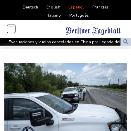
Deutsch
English
Español
Français
Italiano
Português
Evacuaciones y vuelos cancelados en China por llegada del tifón
Dolphin
Al menos cinco muertos en Ucrania y Rusia tras nueva ola de
ataques cruzados
Irán afirma que Ormuz seguirá bloqueado hasta que EEUU
acepte "todas" sus condiciones
La fiebre del oro transforma vidas y paisajes en Afganistán
Irán plantea condiciones para la reapertura del estrecho de
Ormuz
Evacuaciones y vuelos cancelados en China al acercarse el tifón
Dolphin