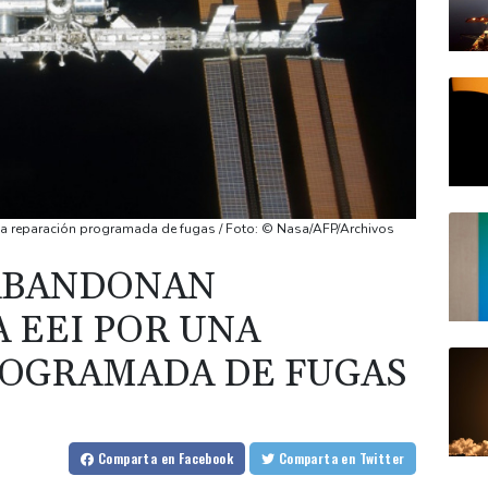
a reparación programada de fugas / Foto: © Nasa/AFP/Archivos
ABANDONAN
 EEI POR UNA
ROGRAMADA DE FUGAS
Comparta
en Facebook
Comparta
en Twitter