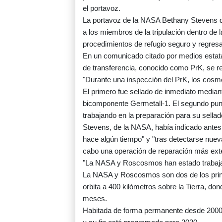
el portavoz.
La portavoz de la NASA Bethany Stevens di
a los miembros de la tripulación dentro de 
procedimientos de refugio seguro y regresa
En un comunicado citado por medios estata
de transferencia, conocido como PrK, se re
"Durante una inspección del PrK, los cosm
El primero fue sellado de inmediato mediant
bicomponente Germetall‑1. El segundo punt
trabajando en la preparación para su sellado"
Stevens, de la NASA, había indicado antes e
hace algún tiempo" y "tras detectarse nueva
cabo una operación de reparación más exte
"La NASA y Roscosmos han estado trabajand
La NASA y Roscosmos son dos de los princi
orbita a 400 kilómetros sobre la Tierra, do
meses.
Habitada de forma permanente desde 2000, 