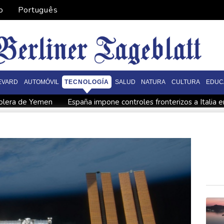
o
Português
EVARD
AUTOMÓVIL
TECNOLOGÍA
SALUD
NATURA
CULTURA
EDUC
rolera de Yemen
España impone controles fronterizos a Italia e
ica
De la Espriella: un millonario pro-Trump en la presidencia 
 fronterizos
Exabogado de Trump listo para ser confirmado co
en "Ray of Light"
Los rebeldes hutíes continúan su ofensiva 
ra otra cepa del ébola
Arabia Saudita, Pakistán y Turquía fir