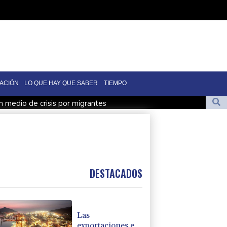
ACIÓN
LO QUE HAY QUE SABER
TIEMPO
n medio de crisis por migrantes
de Colombia
mo fiscal general de EEUU
en Yemen con ataques en una región petrolera
man un pacto de defensa en medio de la tensión con Irán
DESTACADOS
Las
exportaciones e