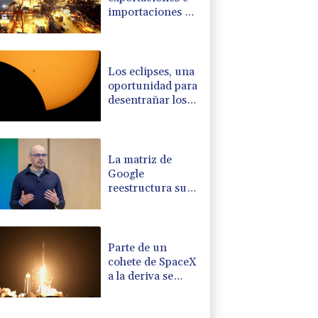
importaciones de
China se
disparan en julio
Los eclipses, una
oportunidad para
desentrañar los
enigmas del Sol
La matriz de
Google
reestructura su
división de IA
Parte de un
cohete de SpaceX
a la deriva se
estrelló contra la
Luna, según