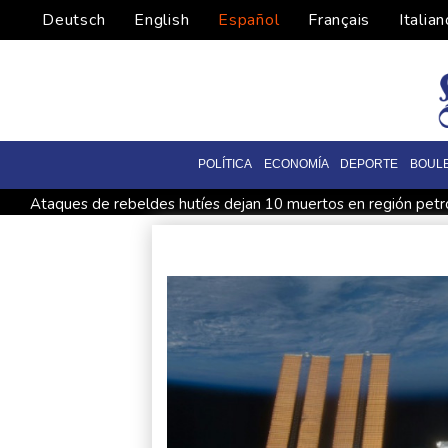
Deutsch
English
Español
Français
Italian
POLÍTICA
ECONOMÍA
DEPORTE
BOUL
Ataques de rebeldes hutíes dejan 10 muertos en región pet
Infantino recibe en Colombia el apoyo del fútbol de Sudamér
España lanza un ultimátum a Italia para que levante controles
Muere el productor William Orbit, que colaboró con Madonna 
La OMS propone probar en RDC una vacuna ya existente cont