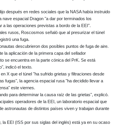
jo después en redes sociales que la NASA había instruido
la nave espacial Dragon "a dar por terminados los
r a las operaciones previstas a bordo de la EEI".
les rusos, Roscosmos señaló que al presurizar el túnel
gistró una fuga.
onautas descubrieron dos posibles puntos de fuga de aire.
e la aplicación de la primera capa del sellador
o se encuentra en la parte cónica del PrK. Se está
, indicó el texto.
n X que el túnel "ha sufrido grietas y filtraciones desde
s fugas", la agencia espacial rusa "ha decidido llevar a
nsa" este viernes.
o para determinar la causa raíz de las grietas", explicó.
pales operadores de la EEI, un laboratorio espacial que
nde astronautas de distintos países viven y trabajan durante
la EEI (ISS por sus siglas del inglés) está ya en su ocaso