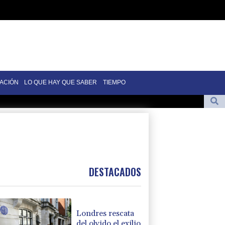
ACIÓN
LO QUE HAY QUE SABER
TIEMPO
ncendios forestales
 gasoducto en la frontera con Rumania
d de precocidad
tianos palestinos
DESTACADOS
Londres rescata
del olvido el exilio