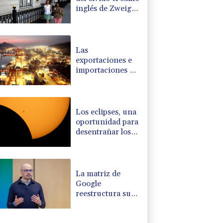
inglés de Zweig,
el escritor huido
de los nazis
Las
exportaciones e
importaciones de
China se
disparan en julio
Los eclipses, una
oportunidad para
desentrañar los
enigmas del Sol
La matriz de
Google
reestructura su
división de IA