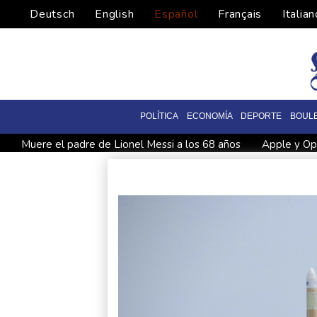
Deutsch
English
Español
Français
Italian
POLÍTICA
ECONOMÍA
DEPORTE
BOUL
Muere el padre de Lionel Messi a los 68 años
Apple y Ope
Ucrania se despide de un voluntario que dedicó su vida a resc
Ucrania despide a un voluntario que dedicó su vida a rescatar
El burrito causa indigestión en el partido de Trump
Comien
Exabogado de Trump confirmado como fiscal general de EE