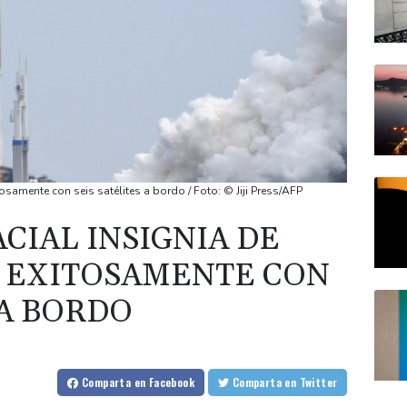
osamente con seis satélites a bordo / Foto: © Jiji Press/AFP
CIAL INSIGNIA DE
 EXITOSAMENTE CON
 A BORDO
Comparta
en Facebook
Comparta
en Twitter