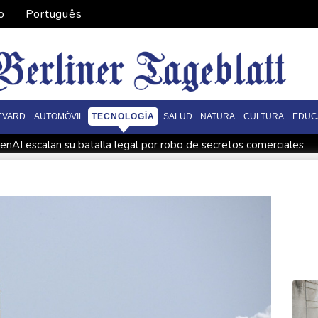
o
Português
EVARD
AUTOMÓVIL
TECNOLOGÍA
SALUD
NATURA
CULTURA
EDUC
nAI escalan su batalla legal por robo de secretos comerciales
atar a los muertos
Canadá trata de adaptarse a un futuro de i
 a los muertos
Un dron entra en Bulgaria y estalla cerca de un
za la vendimia en la región francesa de Borgoña, un nuevo récor
UU
Las dificultades en Cisjordania impulsan el éxodo de los cris