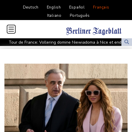
Deutsch
English
Español
Français
Italiano
Português
Tour de France: Vollering domine Niewiadoma à Nice et endosse
le maillot jaune
Retour timide des touristes au Porge, encore meurtri par le
mégafeu
Zelensky avertit que l'hiver sera difficile pour l'Ukraine, 4 morts
dans des frappes dans la région de Kiev
Que peut-on attendre du pacte de défense scellé par Ryad,
Ankara et Islamabad?
Foot: le père et agent de Lionel Messi décède à l'âge de 68 ans
Hongrie : le "juge qui a dit non" à Orban choisi par le camp
Magyar pour devenir président