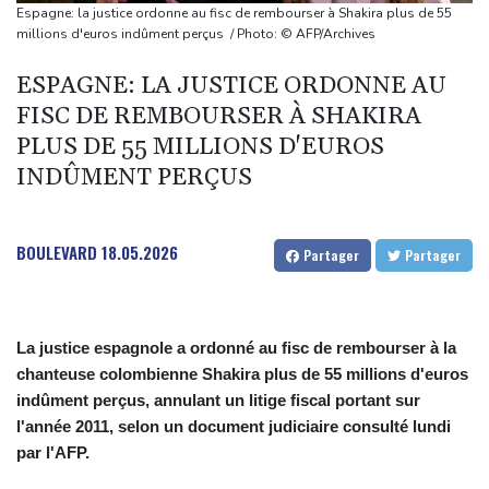
Euro de natation: Léon Marchand forfait sur les 200 et 400 m
Espagne: la justice ordonne au fisc de rembourser à Shakira plus de 55
quatre nages
millions d'euros indûment perçus / Photo: © AFP/Archives
Angleterre: le milieu brésilien Bruno Guimaraes rejoint Arsenal
ESPAGNE: LA JUSTICE ORDONNE AU
Tour de France: la lauréate sortante Pauline Ferrand-Prévot
FISC DE REMBOURSER À SHAKIRA
abandonne avant la 8e étape
PLUS DE 55 MILLIONS D'EUROS
Violences sexuelles sur mineurs : le gouvernement se penche
INDÛMENT PERÇUS
sur les défaillances des enquêtes
BOULEVARD
18.05.2026
Partager
Partager
La justice espagnole a ordonné au fisc de rembourser à la
chanteuse colombienne Shakira plus de 55 millions d'euros
indûment perçus, annulant un litige fiscal portant sur
l'année 2011, selon un document judiciaire consulté lundi
par l'AFP.