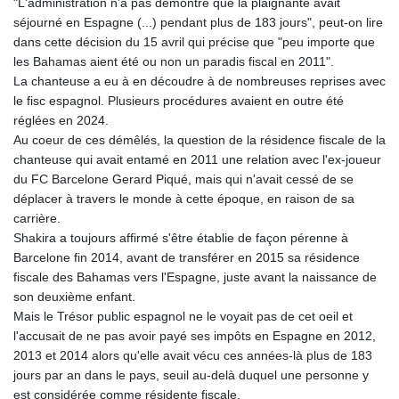
"L'administration n'a pas démontré que la plaignante avait
séjourné en Espagne (...) pendant plus de 183 jours", peut-on lire
dans cette décision du 15 avril qui précise que "peu importe que
les Bahamas aient été ou non un paradis fiscal en 2011".
La chanteuse a eu à en découdre à de nombreuses reprises avec
le fisc espagnol. Plusieurs procédures avaient en outre été
réglées en 2024.
Au coeur de ces démêlés, la question de la résidence fiscale de la
chanteuse qui avait entamé en 2011 une relation avec l'ex-joueur
du FC Barcelone Gerard Piqué, mais qui n'avait cessé de se
déplacer à travers le monde à cette époque, en raison de sa
carrière.
Shakira a toujours affirmé s'être établie de façon pérenne à
Barcelone fin 2014, avant de transférer en 2015 sa résidence
fiscale des Bahamas vers l'Espagne, juste avant la naissance de
son deuxième enfant.
Mais le Trésor public espagnol ne le voyait pas de cet oeil et
l'accusait de ne pas avoir payé ses impôts en Espagne en 2012,
2013 et 2014 alors qu'elle avait vécu ces années-là plus de 183
jours par an dans le pays, seuil au-delà duquel une personne y
est considérée comme résidente fiscale.