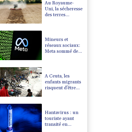
Au Royaume-
Uni, la sécheresse
des terres
agricoles menace
la sécurité
alimentaire
Mineurs et
réseaux sociaux:
Meta sommé de
verser près d'un
milliard de
dollars au
Nouveau-
A Ceuta, les
Mexique
enfants migrants
risquent d'être
victimes de
maltraitance et
d'exploitation,
avertissent des
Hantavirus : un
ONG
touriste ayant
transité en
France testé