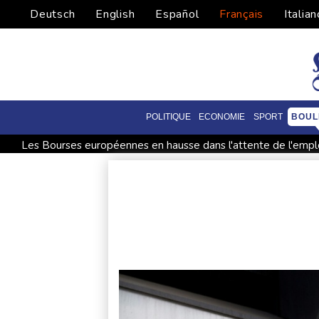
Deutsch
English
Español
Français
Italian
POLITIQUE
ECONOMIE
SPORT
BOUL
Les Bourses européennes en hausse dans l'attente de l'empl
Thaïlande: un adolescent tue ses grands-parents puis six pe
Dans l'agriculture, le parcours des combattantes
WTA 1000
Au nouveau Parlement syrien, une actrice, une militante kurde 
Dans la Marne, une parcelle agricole "régénératrice" pour aide