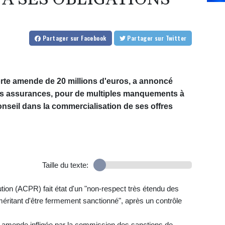
Partager
sur Facebook
Partager
sur Twitter
orte amende de 20 millions d'euros, a annoncé
es assurances, pour de multiples manquements à
onseil dans la commercialisation de ses offres
Taille du texte:
lution (ACPR) fait état d'un "non-respect très étendu des
 méritant d'être fermement sanctionné", après un contrôle
rte amende infligée par la commission des sanctions de