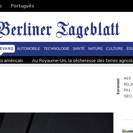
o
Português
EVARD
AUTOMOBILE
TECHNOLOGIE
SANTÉ
NATURE
CULTURE
ÉD
oi américain
Au Royaume-Uni, la sécheresse des terres agricol
rsonnes dans son lycée
Grand âge : l'hôpital contraint de se réi
 de Toronto: Sabalenka, Pegula et Swiatek en contrôle vers les 
AEX
Euronext
BEL2
et la veuve d'un jihadiste
Thaïlande : un adolescent armé d'un
PX1
r les abeilles face aux canicules
A Paris l'été, voir la ville en 
ISEQ
OSE
PSI20
ENTE
BIOT
N150