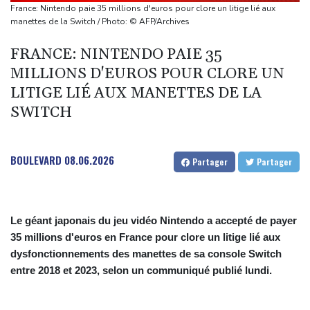
Thaïlande : un adolescent armé d'un pistolet tue 8 personnes,
France: Nintendo paie 35 millions d'euros pour clore un litige lié aux
dont six dans un lycée
manettes de la Switch / Photo: © AFP/Archives
Dans la Marne, une parcelle agricole "régénératrice" pour aider
FRANCE: NINTENDO PAIE 35
les abeilles face aux canicules
MILLIONS D'EUROS POUR CLORE UN
A Paris l'été, voir la ville en autobus
LITIGE LIÉ AUX MANETTES DE LA
France: le taux de chômage monte à 8,3% au deuxième trimestre,
SWITCH
au plus haut depuis l'automne 2020
BOULEVARD
08.06.2026
Partager
Partager
Le géant japonais du jeu vidéo Nintendo a accepté de payer
35 millions d'euros en France pour clore un litige lié aux
dysfonctionnements des manettes de sa console Switch
entre 2018 et 2023, selon un communiqué publié lundi.