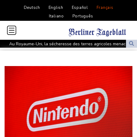
Deutsch
English
Español
Français
Italiano
Português
Au Royaume-Uni, la sécheresse des terres agricoles menace la
sécurité alimentaire
Thaïlande: un adolescent tue ses grands-parents puis six
personnes dans son lycée
Grand âge : l'hôpital contraint de se réinventer face au défi du
vieillissement
Dans l'agriculture, le parcours des combattantes
WTA 1000 de Toronto: Sabalenka, Pegula et Swiatek en
contrôle vers les 8es de finale
Au nouveau Parlement syrien, une actrice, une militante kurde et
la veuve d'un jihadiste