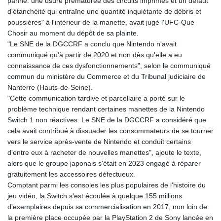
panne: une usure prématurée des circuits imprimés et un défaut
d'étanchéité qui entraîne une quantité inquiétante de débris et
poussières" à l'intérieur de la manette, avait jugé l'UFC-Que
Chosir au moment du dépôt de sa plainte.
"Le SNE de la DGCCRF a conclu que Nintendo n'avait
communiqué qu'à partir de 2020 et non dès qu'elle a eu
connaissance de ces dysfonctionnements", selon le communiqué
commun du ministère du Commerce et du Tribunal judiciaire de
Nanterre (Hauts-de-Seine).
"Cette communication tardive et parcellaire a porté sur le
problème technique rendant certaines manettes de la Nintendo
Switch 1 non réactives. Le SNE de la DGCCRF a considéré que
cela avait contribué à dissuader les consommateurs de se tourner
vers le service après-vente de Nintendo et conduit certains
d'entre eux à racheter de nouvelles manettes", ajoute le texte,
alors que le groupe japonais s'était en 2023 engagé à réparer
gratuitement les accessoires défectueux.
Comptant parmi les consoles les plus populaires de l'histoire du
jeu vidéo, la Switch s'est écoulée à quelque 155 millions
d'exemplaires depuis sa commercialisation en 2017, non loin de
la première place occupée par la PlayStation 2 de Sony lancée en