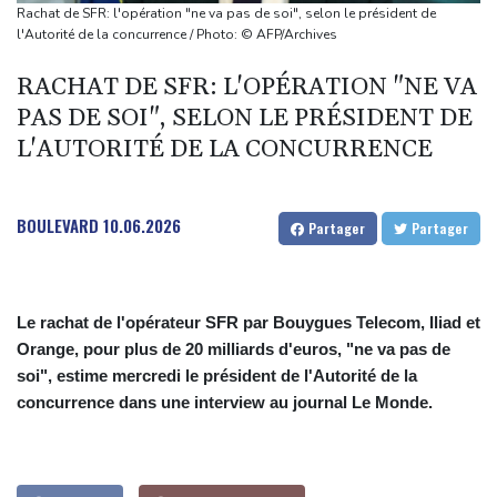
dans des frappes dans la région de Kiev
Rachat de SFR: l'opération "ne va pas de soi", selon le président de
Que peut-on attendre du pacte de défense scellé par Ryad,
l'Autorité de la concurrence / Photo: © AFP/Archives
Ankara et Islamabad?
RACHAT DE SFR: L'OPÉRATION "NE VA
Foot: le père et agent de Lionel Messi décède à l'âge de 68 ans
PAS DE SOI", SELON LE PRÉSIDENT DE
Hongrie : le "juge qui a dit non" à Orban choisi par le camp
L'AUTORITÉ DE LA CONCURRENCE
Magyar pour devenir président
BOULEVARD
10.06.2026
Partager
Partager
Le rachat de l'opérateur SFR par Bouygues Telecom, Iliad et
Orange, pour plus de 20 milliards d'euros, "ne va pas de
soi", estime mercredi le président de l'Autorité de la
concurrence dans une interview au journal Le Monde.