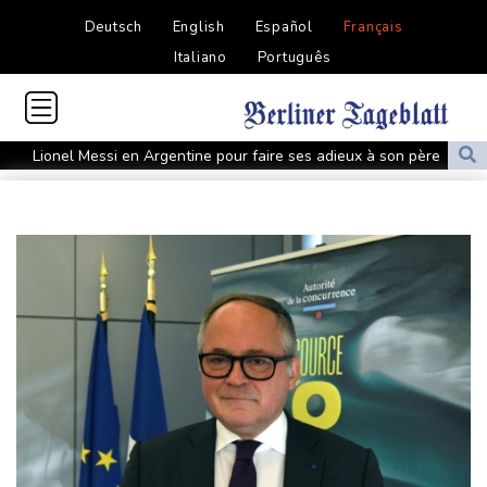
Deutsch
English
Español
Français
Italiano
Português
Lionel Messi en Argentine pour faire ses adieux à son père
décédé
Le cancer de Joe Biden s'est aggravé, selon son fils
Colombie: deux attaques marquent le premier jour du président
de la Espriella au pouvoir
MotoGP: "Confiant" et dominateur, Martin favori à Silverstone
Tour de France: Vollering domine Niewiadoma à Nice et endosse
le maillot jaune
Retour timide des touristes au Porge, encore meurtri par le
mégafeu
Zelensky avertit que l'hiver sera difficile pour l'Ukraine, 4 morts