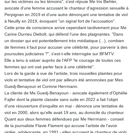
sur les victimes ou les témoins", s'est réjouie Me Iris Biehler,
avocate d'une femme accusant le chanteur d'agression sexuelle à
Perpignan en 2019 et d'une autre dénonçant une tentative de viol
à Neuilly en 2019, évoquant "un signal fort de l'accusation".
Cette prise de conscience arrive cependant tardivement pour Me
Carine Durrieu Diebolt, qui défend l'une des plaignantes. "Dans
un dossier qui est potentiellement très médiatique (...), combien
de femmes il faut pour accuser une célébrité, pour parvenir à des
poursuites judiciaires ?", s'est-t-elle interrogée sur BFMTV.
Elle a tenu à saluer auprès de l'AFP "le courage de toutes ces
femmes qui ont osé parler face à une célébrité".
Lors de la garde à vue de l'artiste, trois nouvelles plaintes pour
viols et tentative de viol ont par ailleurs été annoncées par Mes
Guedj-Benayoun et Corinne Herrmann.
La cliente de Me Guedj-Benayoun - avocate également d'Ophélie
Fajfer dont la plainte classée sans suite en 2022 a fait l'objet
d'une réouverture d'enquête en mai - dénonce une tentative de
viol en 2000, alors qu'elle avait 19 ans, au domicile du chanteur.
Quant aux deux femmes défendues par Me Herrmann - conseil
de la journaliste Flavie Flament qui accuse l'artiste de l'avoir
violée, adolescente, en 1991 - elles accusent le chanteur de viols