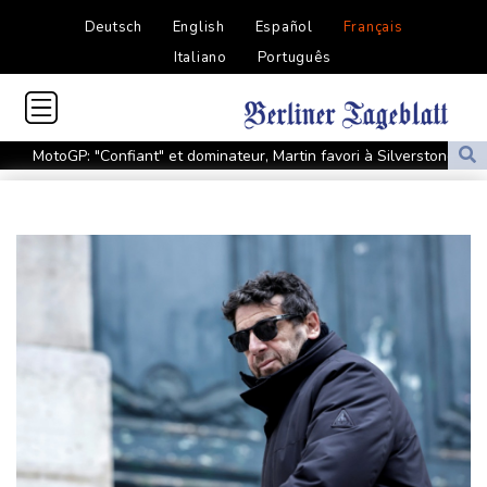
Deutsch
English
Español
Français
Italiano
Português
MotoGP: "Confiant" et dominateur, Martin favori à Silverstone
Tour de France: Vollering domine Niewiadoma à Nice et endosse
le maillot jaune
Retour timide des touristes au Porge, encore meurtri par le
mégafeu
Zelensky avertit que l'hiver sera difficile pour l'Ukraine, 4 morts
dans des frappes dans la région de Kiev
Que peut-on attendre du pacte de défense scellé par Ryad,
Ankara et Islamabad?
Foot: le père et agent de Lionel Messi décède à l'âge de 68 ans
Hongrie : le "juge qui a dit non" à Orban choisi par le camp