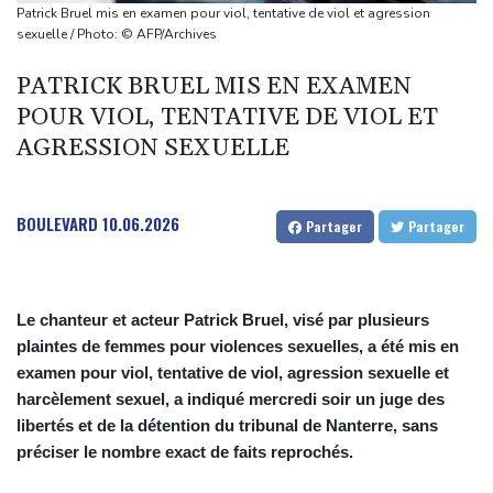
Magyar pour devenir président
Patrick Bruel mis en examen pour viol, tentative de viol et agression
Euro de natation: Léon Marchand forfait sur les 200 et 400 m
sexuelle / Photo: © AFP/Archives
quatre nages
PATRICK BRUEL MIS EN EXAMEN
Angleterre: le milieu brésilien Bruno Guimaraes rejoint Arsenal
POUR VIOL, TENTATIVE DE VIOL ET
Tour de France: la lauréate sortante Pauline Ferrand-Prévot
AGRESSION SEXUELLE
abandonne avant la 8e étape
BOULEVARD
10.06.2026
Partager
Partager
Le chanteur et acteur Patrick Bruel, visé par plusieurs
plaintes de femmes pour violences sexuelles, a été mis en
examen pour viol, tentative de viol, agression sexuelle et
harcèlement sexuel, a indiqué mercredi soir un juge des
libertés et de la détention du tribunal de Nanterre, sans
préciser le nombre exact de faits reprochés.