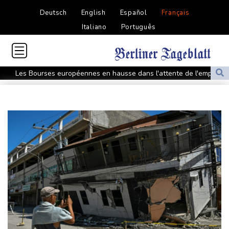
Deutsch
English
Español
Français
Italiano
Português
Les Bourses européennes en hausse dans l'attente de l'emploi
américain
Au Royaume-Uni, la sécheresse des terres agricoles menace la
sécurité alimentaire
Thaïlande: un adolescent tue ses grands-parents puis six
personnes dans son lycée
Grand âge : l'hôpital contraint de se réinventer face au défi du
vieillissement
Dans l'agriculture, le parcours des combattantes
WTA 1000 de Toronto: Sabalenka, Pegula et Swiatek en
contrôle vers les 8es de finale