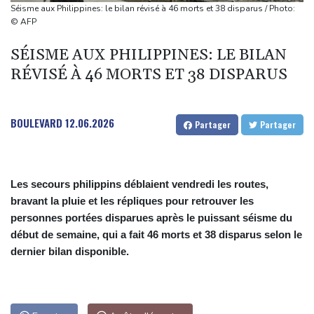
Au nouveau Parlement syrien, une actrice, une militante kurde et
Séisme aux Philippines: le bilan révisé à 46 morts et 38 disparus / Photo:
la veuve d'un jihadiste
© AFP
Thaïlande : un adolescent armé d'un pistolet tue 8 personnes,
SÉISME AUX PHILIPPINES: LE BILAN
dont six dans un lycée
RÉVISÉ À 46 MORTS ET 38 DISPARUS
Dans la Marne, une parcelle agricole "régénératrice" pour aider
les abeilles face aux canicules
A Paris l'été, voir la ville en autobus
BOULEVARD
12.06.2026
Partager
Partager
Les secours philippins déblaient vendredi les routes,
bravant la pluie et les répliques pour retrouver les
personnes portées disparues après le puissant séisme du
début de semaine, qui a fait 46 morts et 38 disparus selon le
dernier bilan disponible.