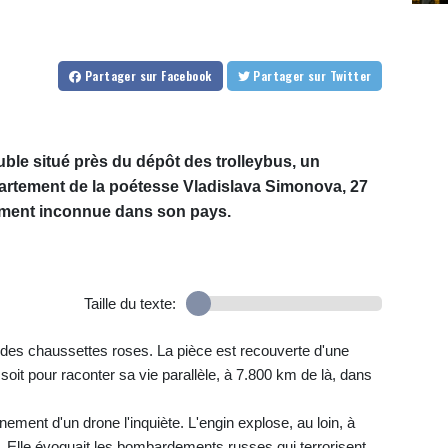
Partager
sur Facebook
Partager
sur Twitter
ble situé près du dépôt des trolleybus, un
partement de la poétesse Vladislava Simonova, 27
ment inconnue dans son pays.
Taille du texte:
t des chaussettes roses. La pièce est recouverte d'une
it pour raconter sa vie parallèle, à 7.800 km de là, dans
nement d'un drone l'inquiète. L'engin explose, au loin, à
n". Elle évoquait les bombardements russes qui terrorisent