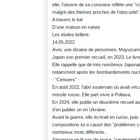
elle, l'oeuvre de sa consoeur reflète une 
malgré des thèmes proches de l'obscurité"
A travers le toit
D'une maison en ruines
Les étoiles brillent.
14.05.2022
Avec une dizaine de personnes, Mayuzumi 
Japon son premier recueil, en 2023. Le liv
Elle rappelle que de très nombreux Japona
notamment après les bombardements nucléa
- "Cerisiers" -
En août 2022, l'abri souterrain où avait vé
missile russe. Elle part vivre à Poltava.
En 2024, elle publie un deuxième recueil a
d'en publier un en Ukraine.
Avant la guerre, elle écrivait en russe, puis
compositions lui a causé des "problèmes c
nombreux mots différents.
Simonova ne lit pas de prose, "seulement de 