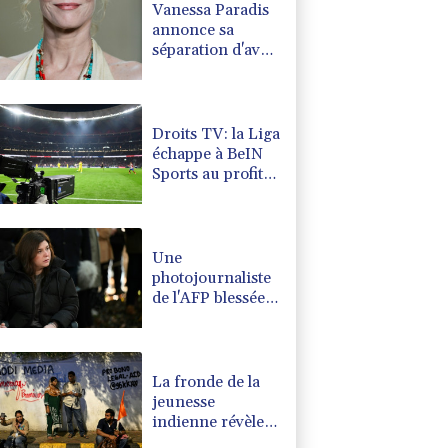
Vanessa Paradis
annonce sa
séparation d'avec
Samuel
Benchetrit
Droits TV: la Liga
échappe à BeIN
Sports au profit
de DAZN et
Disney+
Une
photojournaliste
de l'AFP blessée
par Israël
honorée lors
d'une cérémonie
pour la liberté de
La fronde de la
la presse
jeunesse
indienne révèle
une défiance