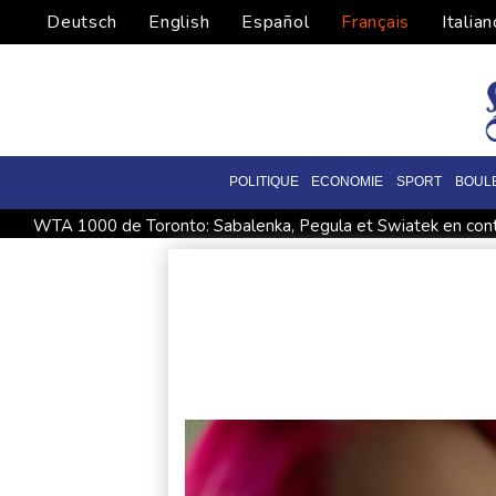
Deutsch
English
Español
Français
Italian
POLITIQUE
ECONOMIE
SPORT
BOUL
WTA 1000 de Toronto: Sabalenka, Pegula et Swiatek en contr
Thaïlande : un adolescent armé d'un pistolet tue 8 personnes,
A Paris l'été, voir la ville en autobus
France: le taux de c
Masters 1000 de Montréal: Fils et Rinderknech passent en 8e
Venezuela: pouvoir et opposition autour de la même table en 