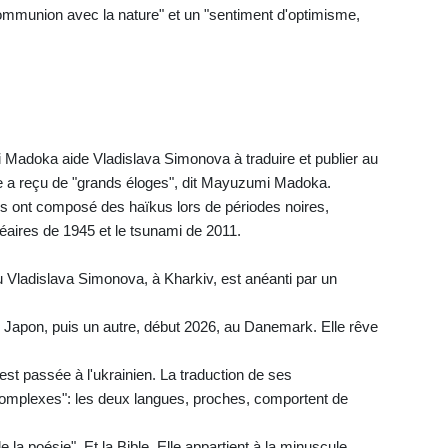
"communion avec la nature" et un "sentiment d'optimisme,
.
Madoka aide Vladislava Simonova à traduire et publier au
re a reçu de "grands éloges", dit Mayuzumi Madoka.
is ont composé des haïkus lors de périodes noires,
ires de 1945 et le tsunami de 2011.
cu Vladislava Simonova, à Kharkiv, est anéanti par un
u Japon, puis un autre, début 2026, au Danemark. Elle rêve
 est passée à l'ukrainien. La traduction de ses
omplexes": les deux langues, proches, comportent de
la poésie". Et la Bible. Elle appartient à la minuscule