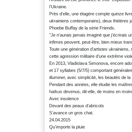
l'Ukraine.
Près d'elle, une étagère compte quinze livr
ukrainiens contemporains), deux théières ja
Phoebe Buffay de la série Friends.
"Je n'aurais jamais imaginé que j'écrirais un j
infimes peuvent, peut-être, bien mieux tran
Toute une génération d'artistes ukrainiens, 
cette agression militaire d'une extrême viole
En 2013, Vladislava Simonova, encore adol
et 17 syllabes (5/7/5) comportant générale
illuminer, avec simplicité, les beautés de la
Pendant des années, elle étudie les maîtres
haïkus devenus, dit-elle, de moins en moins
Avec insolence
Devant des peaux d'abricots
S'avance un gros chat.
24.04.2015
Qu'importe la pluie