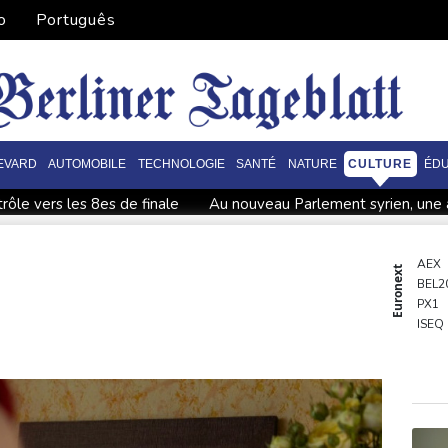
o
Português
EVARD
AUTOMOBILE
TECHNOLOGIE
SANTÉ
NATURE
CULTURE
ÉDU
ôle vers les 8es de finale
Au nouveau Parlement syrien, une ac
 dont six dans un lycée
Dans la Marne, une parcelle agricole "r
hômage monte à 8,3% au deuxième trimestre, au plus haut depuis
AEX
Euronext
BEL2
s de finale
Guerre au Moyen-Orient: les dirigeants saoudien, 
PX1
vue d'une transition
Mineurs et réseaux sociaux: Meta sommé 
ISEQ
OSE
PSI20
ENTE
BIOT
N150