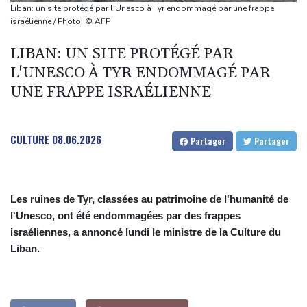
Des échanges de frappes font cinq morts en Ukraine et en
Liban: un site protégé par l'Unesco à Tyr endommagé par une frappe
Russie
israélienne / Photo: © AFP
Les éclipses, une opportunité lumineuse pour les scientifiques
LIBAN: UN SITE PROTÉGÉ PAR
Japon: 81 ans après Hiroshima, le tabou de la dissuasion
L'UNESCO À TYR ENDOMMAGÉ PAR
nucléaire vacille
UNE FRAPPE ISRAÉLIENNE
Aux Etats-Unis, la colère monte contre un vaste réseau de
surveillance des voitures
CULTURE
08.06.2026
Partager
Partager
Les ruines de Tyr, classées au patrimoine de l'humanité de
l'Unesco, ont été endommagées par des frappes
israéliennes, a annoncé lundi le ministre de la Culture du
Liban.