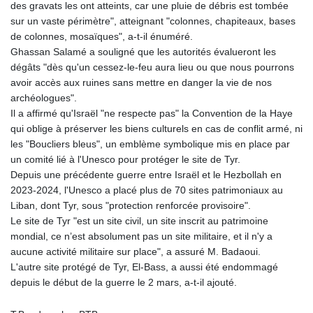
des gravats les ont atteints, car une pluie de débris est tombée
sur un vaste périmètre", atteignant "colonnes, chapiteaux, bases
de colonnes, mosaïques", a-t-il énuméré.
Ghassan Salamé a souligné que les autorités évalueront les
dégâts "dès qu'un cessez-le-feu aura lieu ou que nous pourrons
avoir accès aux ruines sans mettre en danger la vie de nos
archéologues".
Il a affirmé qu'Israël "ne respecte pas" la Convention de la Haye
qui oblige à préserver les biens culturels en cas de conflit armé, ni
les "Boucliers bleus", un emblème symbolique mis en place par
un comité lié à l'Unesco pour protéger le site de Tyr.
Depuis une précédente guerre entre Israël et le Hezbollah en
2023-2024, l'Unesco a placé plus de 70 sites patrimoniaux au
Liban, dont Tyr, sous "protection renforcée provisoire".
Le site de Tyr "est un site civil, un site inscrit au patrimoine
mondial, ce n’est absolument pas un site militaire, et il n'y a
aucune activité militaire sur place", a assuré M. Badaoui.
L'autre site protégé de Tyr, El‑Bass, a aussi été endommagé
depuis le début de la guerre le 2 mars, a-t-il ajouté.