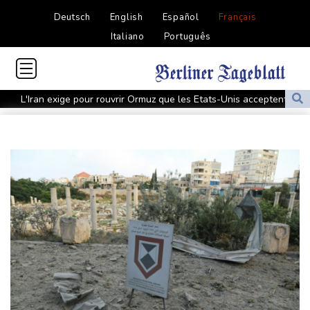
Deutsch
English
Español
Français
Italiano
Português
L'Iran exige pour rouvrir Ormuz que les Etats-Unis acceptent
"toutes" ses conditions
Vols suspendus et évacuations en Chine, où le typhon Dolphin a
touché terre
Vaste feu de forêt dans l'ouest du Canada: 20.000 évacués, l'état
d'urgence déclaré
L'Indonésie saisit 1,3 tonne de kétamine, une des plus grosses
prises jamais réalisées
L'auteur de la tuerie en Thaïlande avait déjà apporté une
carabine à air comprimé à l'école selon la police
Hong Kong enregistre un record de chaleur absolu à 36,9°C