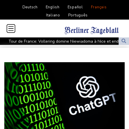
Deutsch
English
Español
Français
Italiano
Português
Tour de France: Vollering domine Niewiadoma à Nice et endosse
le maillot jaune
Retour timide des touristes au Porge, encore meurtri par le
mégafeu
Zelensky avertit que l'hiver sera difficile pour l'Ukraine, 4 morts
dans des frappes dans la région de Kiev
Que peut-on attendre du pacte de défense scellé par Ryad,
Ankara et Islamabad?
Foot: le père et agent de Lionel Messi décède à l'âge de 68 ans
Hongrie : le "juge qui a dit non" à Orban choisi par le camp
Magyar pour devenir président