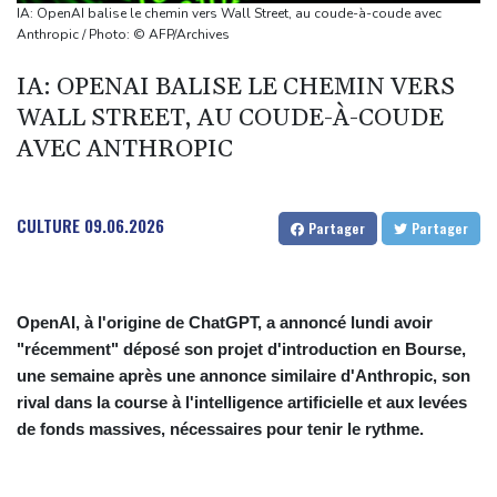
Euro de natation: Léon Marchand forfait sur les 200 et 400 m
IA: OpenAI balise le chemin vers Wall Street, au coude-à-coude avec
quatre nages
Anthropic / Photo: © AFP/Archives
Angleterre: le milieu brésilien Bruno Guimaraes rejoint Arsenal
IA: OPENAI BALISE LE CHEMIN VERS
Tour de France: la lauréate sortante Pauline Ferrand-Prévot
WALL STREET, AU COUDE-À-COUDE
abandonne avant la 8e étape
AVEC ANTHROPIC
Violences sexuelles sur mineurs : le gouvernement se penche
sur les défaillances des enquêtes
CULTURE
09.06.2026
Partager
Partager
OpenAI, à l'origine de ChatGPT, a annoncé lundi avoir
"récemment" déposé son projet d'introduction en Bourse,
une semaine après une annonce similaire d'Anthropic, son
rival dans la course à l'intelligence artificielle et aux levées
de fonds massives, nécessaires pour tenir le rythme.