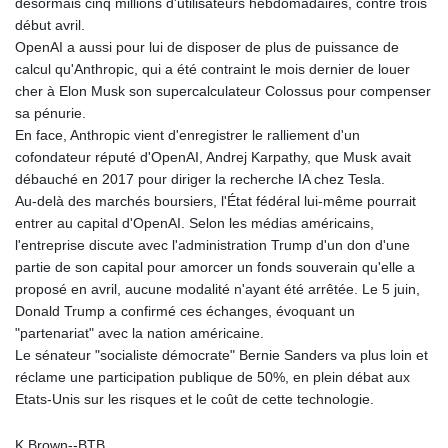
désormais cinq millions d'utilisateurs hebdomadaires, contre trois
début avril.
OpenAI a aussi pour lui de disposer de plus de puissance de
calcul qu'Anthropic, qui a été contraint le mois dernier de louer
cher à Elon Musk son supercalculateur Colossus pour compenser
sa pénurie.
En face, Anthropic vient d'enregistrer le ralliement d'un
cofondateur réputé d'OpenAI, Andrej Karpathy, que Musk avait
débauché en 2017 pour diriger la recherche IA chez Tesla.
Au-delà des marchés boursiers, l'État fédéral lui-même pourrait
entrer au capital d'OpenAI. Selon les médias américains,
l'entreprise discute avec l'administration Trump d'un don d'une
partie de son capital pour amorcer un fonds souverain qu'elle a
proposé en avril, aucune modalité n'ayant été arrêtée. Le 5 juin,
Donald Trump a confirmé ces échanges, évoquant un
"partenariat" avec la nation américaine.
Le sénateur "socialiste démocrate" Bernie Sanders va plus loin et
réclame une participation publique de 50%, en plein débat aux
Etats-Unis sur les risques et le coût de cette technologie.
K.Brown--BTB