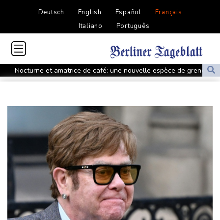
Deutsch
English
Español
Français
Italiano
Português
Nocturne et amatrice de café: une nouvelle espèce de grenouille
découverte au Costa Rica
Colombie: le président de la Espriella promet de combattre "sans
répit" le narcotrafic
Le rappeur Moha La Squale condamné à deux ans pour des
violences sur deux femmes
Colombie: le président de la Espriella promet de combattre "sans
répit le narcoterrorisme"
La justice bloque à nouveau la salle de bal de Trump, qui va
saisir la Cour suprême
De la Espriella, un millionnaire pro-Trump à la présidence de la