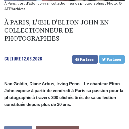
Colombie
À Paris, l'œil d'Elton John en collectionneur de photographies / Photo: ©
Colombie: le président Abelardo de la Espriella soutenu par
AFP/Archives
Trump, entre en fonctions
À PARIS, L'ŒIL D'ELTON JOHN EN
Au Porge, sinistré par le mégafeu, une soirée de solidarité avec
COLLECTIONNEUR DE
les commerçants
PHOTOGRAPHIES
Les Bourses mondiales touchent des sommets après l'emploi
américain
Yémen: nouvelles attaques meurtrières des rebelles houthis
CULTURE
12.06.2026
Partager
Partager
dans une région pétrolifère
Nan Goldin, Diane Arbus, Irving Penn... Le chanteur Elton
John expose à partir de vendredi à Paris sa passion pour la
photographie à travers 300 clichés tirés de sa collection
constituée depuis plus de 30 ans.