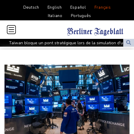
Deutsch
English
Español
Français
Italiano
Português
Taïwan bloque un pont stratégique lors de la simulation d'une
invasion par la Chine
A Ceuta, les enfants migrants risquent d'être victimes de
maltraitance et d'exploitation, avertissent des ONG
Foot: le Paris SG officialise l'arrivée de Maghnès Akliouche en
provenance de Monaco
Foot: Rodri a donné son accord au FC Barcelone pour négocier
avec Manchester City
Tour de France femmes: Kim Le Court remporte la 6e étape,
Marlen Reusser reste maillot jaune
La Bourse de Paris reste perchée sur ses niveaux records