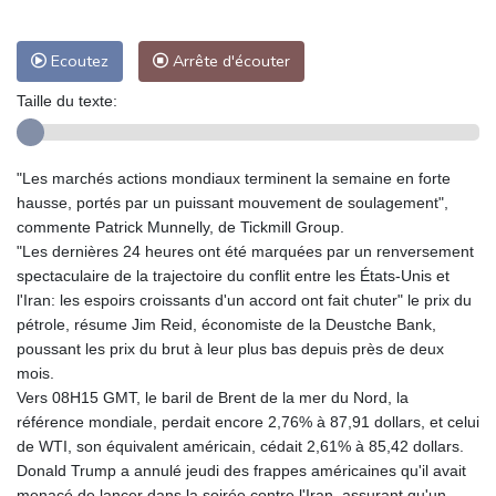
Ecoutez
Arrête d'écouter
Taille du texte:
"Les marchés actions mondiaux terminent la semaine en forte
hausse, portés par un puissant mouvement de soulagement",
commente Patrick Munnelly, de Tickmill Group.
"Les dernières 24 heures ont été marquées par un renversement
spectaculaire de la trajectoire du conflit entre les États-Unis et
l'Iran: les espoirs croissants d'un accord ont fait chuter" le prix du
pétrole, résume Jim Reid, économiste de la Deustche Bank,
poussant les prix du brut à leur plus bas depuis près de deux
mois.
Vers 08H15 GMT, le baril de Brent de la mer du Nord, la
référence mondiale, perdait encore 2,76% à 87,91 dollars, et celui
de WTI, son équivalent américain, cédait 2,61% à 85,42 dollars.
Donald Trump a annulé jeudi des frappes américaines qu'il avait
menacé de lancer dans la soirée contre l'Iran, assurant qu'un