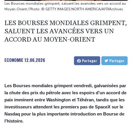
Les Bourses mondiales suspendues au Moyen-Orient, records en
Les Bourses mondiales grimpent, saluent les avancées vers un accord au
Europe
Moyen-Orient / Photo: © GETTY IMAGES NORTH AMERICA/AFP/Archives
L'américain Apollo remporte la bataille pour racheter EasyJet
LES BOURSES MONDIALES GRIMPENT,
Foot: le Real Madrid s'offre la pépite ivoirienne Yan Diomandé
SALUENT LES AVANCÉES VERS UN
Vanessa Paradis annonce sa séparation d'avec Samuel
ACCORD AU MOYEN-ORIENT
Benchetrit
ECONOMIE
12.06.2026
Partager
Partager
Les Bourses mondiales grimpent vendredi, galvanisées par
la chute des prix du pétrole avec les espoirs d'un accord de
paix imminent entre Washington et Téhéran, tandis que les
investisseurs attendent les premiers pas de SpaceX sur le
Nasdaq pour la plus importante introduction en Bourse de
l'histoire.