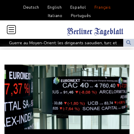
Deutsch
English
Español
Français
Italiano
Português
Guerre au Moyen-Orient: les dirigeants saoudien, turc et
pakistanais en sommet à Jeddah
Venezuela: pouvoir et opposition autour de la même table en vue
d'une transition
Mineurs et réseaux sociaux: Meta sommé de verser près d'un
milliard de dollars au Nouveau-Mexique
Crise à la Fifa: l'UEFA maintient la pression sur Infantino, l'Afrique
le soutient
Argentine: heurts entre police et manifestants hostiles à un
projet de loi sur la propriété privée
Yémen: au moins 58 soldats morts dans des attaques des