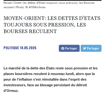
rebelles houthis
Moyen-Orient: les dettes d'Etats toujours sous pression, les Bourses
Colombie: investiture du président de la Espriella, allié de Trump
reculent / Photo: © AFP/Archives
en guerre contre le narcotrafic
MOYEN-ORIENT: LES DETTES D'ETATS
Marchés: retour de la nervosité sur le Moyen-Orient, l'Europe
TOUJOURS SOUS PRESSION, LES
s'offre tout de même des records
BOURSES RECULENT
Wall Street termine en baisse, les incertitudes au Moyen-Orient
inquiètent
L'explosion d'une bombe dans un bus fait deux morts près de
POLITIQUE
18.05.2026
Partager
Partager
Damas
Le marché de la dette des Etats reste sous pression et les
places boursières reculent à nouveau lundi, alors que la
peur de l'inflation s'est réinstallée dans l'esprit des
investisseurs, face au blocage persistant du détroit
d'Ormuz.