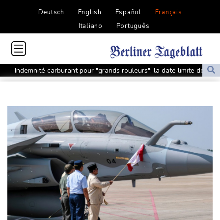
Deutsch
English
Español
Français
Italiano
Português
Indemnité carburant pour "grands rouleurs": la date limite de
dépôt reportée à fin août
"Je ne voulais pas me voir dans les miroirs": l'impact
psychologique de la reconstruction mammaire
Amazon fait construire au Texas une immense centrale à gaz
pour ses centres de données
Présidentielle: Gabriel Attal porte plainte, dénonçant une
ingérence russe
Nocturne et amatrice de café: une nouvelle espèce de grenouille
découverte au Costa Rica
Colombie: le président de la Espriella promet de combattre "sans