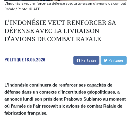
répit" le narcotrafic
L'Indonésie veut renforcer sa défense avec la livraison d'avions de combat
Le rappeur Moha La Squale condamné à deux ans pour des
Rafale / Photo: © AFP
violences sur deux femmes
L'INDONÉSIE VEUT RENFORCER SA
Colombie: le président de la Espriella promet de combattre "sans
DÉFENSE AVEC LA LIVRAISON
répit le narcoterrorisme"
D'AVIONS DE COMBAT RAFALE
La justice bloque à nouveau la salle de bal de Trump, qui va
saisir la Cour suprême
De la Espriella, un millionnaire pro-Trump à la présidence de la
POLITIQUE
18.05.2026
Partager
Partager
Colombie
L'Indonésie continuera de renforcer ses capacités de
défense dans un contexte d'incertitudes géopolitiques, a
annoncé lundi son président Prabowo Subianto au moment
où l'armée de l'air recevait six avions de combat Rafale de
fabrication française.