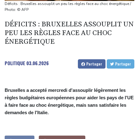
Trump, entre en fonctions
Déficits : Bruxelles assouplit un peu les règles face au choc énergétique /
Au Porge, sinistré par le mégafeu, une soirée de solidarité avec
Photo: © AFP
les commerçants
DÉFICITS : BRUXELLES ASSOUPLIT UN
Les Bourses mondiales touchent des sommets après l'emploi
PEU LES RÈGLES FACE AU CHOC
américain
ÉNERGÉTIQUE
Yémen: nouvelles attaques meurtrières des rebelles houthis
dans une région pétrolifère
Tour de France: Niewiadoma, géante de Provence
POLITIQUE
03.06.2026
Partager
Partager
Bruxelles a accepté mercredi d'assouplir légèrement les
règles budgétaires européennes pour aider les pays de l'UE
à faire face au choc énergétique, mais sans satisfaire les
demandes de l'Italie.