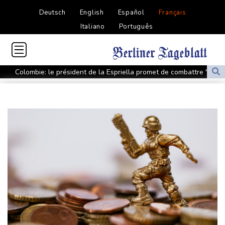
Deutsch
English
Español
Français
Italiano
Português
Colombie: le président de la Espriella promet de combattre "sans
répit" le narcotrafic
Le rappeur Moha La Squale condamné à deux ans pour des
violences sur deux femmes
Colombie: le président de la Espriella promet de combattre "sans
répit le narcoterrorisme"
La justice bloque à nouveau la salle de bal de Trump, qui va
saisir la Cour suprême
De la Espriella, un millionnaire pro-Trump à la présidence de la
Colombie
Colombie: le président Abelardo de la Espriella soutenu par