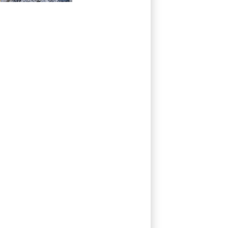
Darmanin pointe
les défaillances
des enquêtes