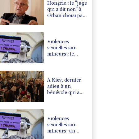
Hongrie : le "juge
qui a dit non" à
Orban choisi par
le camp Magyar
pour devenir
président
Violences
sexuelles sur
mineurs : le
gouvernement se
penche sur les
défaillances des
enquêtes
A Kiev, dernier
adieu à un
bénévole qui a
consacré sa vie
aux morts
Violences
sexuelles sur
mineurs: un
courrier de