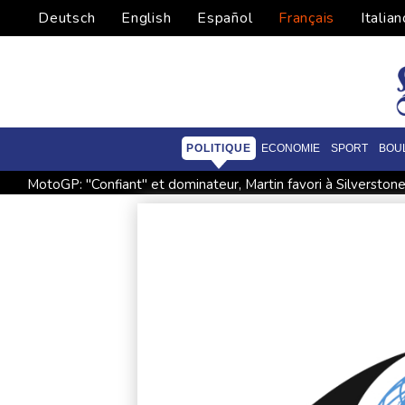
Deutsch
English
Español
Français
Italian
POLITIQUE
ECONOMIE
SPORT
BOU
MotoGP: "Confiant" et dominateur, Martin favori à Silverston
Retour timide des touristes au Porge, encore meurtri par le
Que peut-on attendre du pacte de défense scellé par Ryad, 
Hongrie : le "juge qui a dit non" à Orban choisi par le camp 
Angleterre: le milieu brésilien Bruno Guimaraes rejoint Arsena