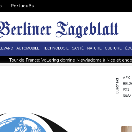
o
Português
LEVARD
AUTOMOBILE
TECHNOLOGIE
SANTÉ
NATURE
CULTURE
ÉD
e
Tour de France: Vollering domine Niewiadoma à Nice et endos
 mégafeu
Zelensky avertit que l'hiver sera difficile pour l'Ukrai
Ankara et Islamabad?
Foot: le père et agent de Lionel Messi 
AEX
Euronext
BEL2
Magyar pour devenir président
Euro de natation: Léon Marchand 
PX1
l
Tour de France: la lauréate sortante Pauline Ferrand-Prévo
ISEQ
OSE
PSI20
ENTE
BIOT
N150