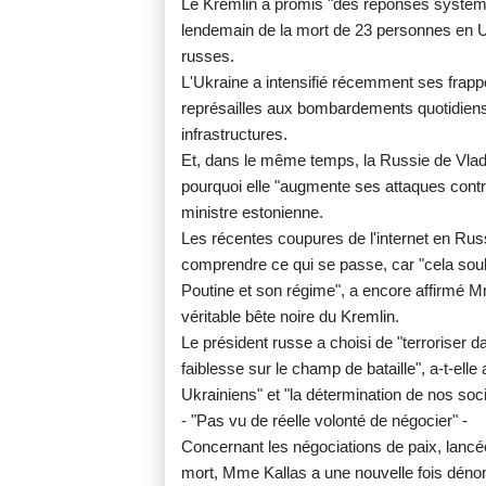
Le Kremlin a promis "des réponses systémat
lendemain de la mort de 23 personnes en U
russes.
L'Ukraine a intensifié récemment ses frappe
représailles aux bombardements quotidiens 
infrastructures.
Et, dans le même temps, la Russie de Vladi
pourquoi elle "augmente ses attaques contre
ministre estonienne.
Les récentes coupures de l'internet en Rus
comprendre ce qui se passe, car "cela sou
Poutine et son régime", a encore affirmé Mm
véritable bête noire du Kremlin.
Le président russe a choisi de "terroriser da
faiblesse sur le champ de bataille", a-t-elle 
Ukrainiens" et "la détermination de nos soci
- "Pas vu de réelle volonté de négocier" -
Concernant les négociations de paix, lancé
mort, Mme Kallas a une nouvelle fois dénon