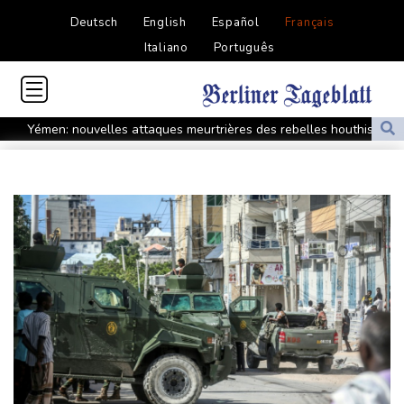
Deutsch
English
Español
Français
Italiano
Português
Yémen: nouvelles attaques meurtrières des rebelles houthis
dans une région pétrolifère
Tour de France: Niewiadoma, géante de Provence
La Bourse de Paris termine en hausse et poursuit sa course aux
records
Tour de France: Niewiadoma s'impose au sommet du Ventoux et
endosse le maillot jaune
Canicules et sécheresse : un été de pertes et de désespoir pour
l'agriculture
Culottes menstruelles : les règles du remboursement précisées
En Thaïlande, "choc" et "incrédulité" dans un lycée après une