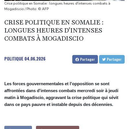
fusillade mortelle
Crise politique en Somalie : longues heures d'intenses combats à
Emploi américain moins bon que prévu, les Bourses en hausse
Mogadiscio / Photo: © AFP
Dans les ruines de Gaza, la laborieuse renaissance de
CRISE POLITIQUE EN SOMALIE :
l'apiculture sur les toits
LONGUES HEURES D'INTENSES
En Gironde, des vétérinaires au chevet de la faune sauvage
COMBATS À MOGADISCIO
après le mégafeu
POLITIQUE
04.06.2026
Partager
Partager
Les forces gouvernementales et l'opposition se sont
affrontées dans d'intenses combats mercredi soir à jeudi
matin à Mogadiscio, aggravant la crise politique qui sévit
dans ce pays pauvre et instable depuis des décennies.