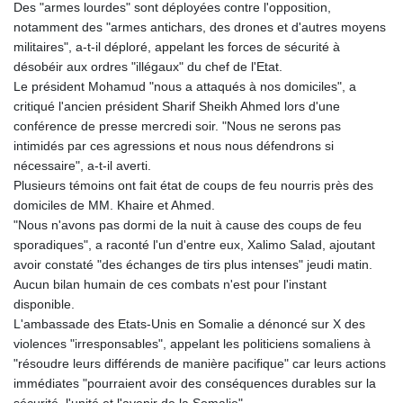
Des "armes lourdes" sont déployées contre l'opposition,
notamment des "armes antichars, des drones et d'autres moyens
militaires", a-t-il déploré, appelant les forces de sécurité à
désobéir aux ordres "illégaux" du chef de l'Etat.
Le président Mohamud "nous a attaqués à nos domiciles", a
critiqué l'ancien président Sharif Sheikh Ahmed lors d'une
conférence de presse mercredi soir. "Nous ne serons pas
intimidés par ces agressions et nous nous défendrons si
nécessaire", a-t-il averti.
Plusieurs témoins ont fait état de coups de feu nourris près des
domiciles de MM. Khaire et Ahmed.
"Nous n'avons pas dormi de la nuit à cause des coups de feu
sporadiques", a raconté l'un d'entre eux, Xalimo Salad, ajoutant
avoir constaté "des échanges de tirs plus intenses" jeudi matin.
Aucun bilan humain de ces combats n'est pour l'instant
disponible.
L'ambassade des Etats-Unis en Somalie a dénoncé sur X des
violences "irresponsables", appelant les politiciens somaliens à
"résoudre leurs différends de manière pacifique" car leurs actions
immédiates "pourraient avoir des conséquences durables sur la