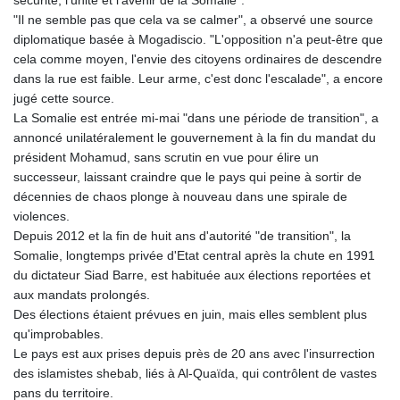
sécurité, l'unité et l'avenir de la Somalie".
"Il ne semble pas que cela va se calmer", a observé une source
diplomatique basée à Mogadiscio. "L'opposition n'a peut-être que
cela comme moyen, l'envie des citoyens ordinaires de descendre
dans la rue est faible. Leur arme, c'est donc l'escalade", a encore
jugé cette source.
La Somalie est entrée mi-mai "dans une période de transition", a
annoncé unilatéralement le gouvernement à la fin du mandat du
président Mohamud, sans scrutin en vue pour élire un
successeur, laissant craindre que le pays qui peine à sortir de
décennies de chaos plonge à nouveau dans une spirale de
violences.
Depuis 2012 et la fin de huit ans d'autorité "de transition", la
Somalie, longtemps privée d'Etat central après la chute en 1991
du dictateur Siad Barre, est habituée aux élections reportées et
aux mandats prolongés.
Des élections étaient prévues en juin, mais elles semblent plus
qu'improbables.
Le pays est aux prises depuis près de 20 ans avec l'insurrection
des islamistes shebab, liés à Al-Quaïda, qui contrôlent de vastes
pans du territoire.