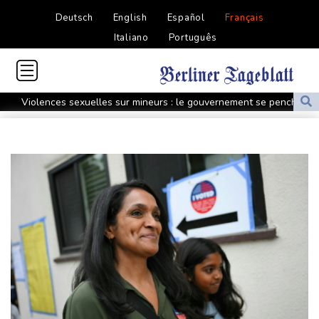
Deutsch
English
Español
Français
Italiano
Português
Violences sexuelles sur mineurs : le gouvernement se penche
sur les défaillances des enquêtes
A Kiev, dernier adieu à un bénévole qui a consacré sa vie aux
morts
Euro d'athlétisme: Duplantis, Werro, Jacobs, les stars à suivre à
Birmingham
Violences sexuelles sur mineurs: un courrier de Darmanin pointe
les défaillances des enquêtes
Le Sénat américain approuve la nomination de Todd Blanche
comme ministre de la Justice
Zelensky en Serbie pour sa première visite chez cet allié de