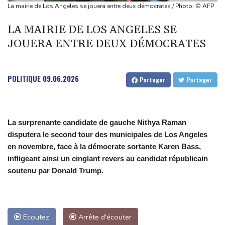
Moscou
La mairie de Los Angeles se jouera entre deux démocrates / Photo: © AFP
Vin: une étude sur sept siècles montre les ravages du
LA MAIRIE DE LOS ANGELES SE
dérèglement climatique
JOUERA ENTRE DEUX DÉMOCRATES
En Hongrie, l'attente et le doute dans l'audiovisuel public après
un mois sans JT
Début des vendanges en Bourgogne, un nouveau record de
POLITIQUE
09.06.2026
Partager
Partager
précocité
Plages désertes et "odeur insupportable": le Mexique lutte
contre les sargasses
La surprenante candidate de gauche Nithya Raman
disputera le second tour des municipales de Los Angeles
en novembre, face à la démocrate sortante Karen Bass,
infligeant ainsi un cinglant revers au candidat républicain
soutenu par Donald Trump.
Ecoutez
Arrête d'écouter