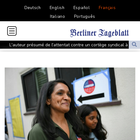
Deutsch
English
Español
Français
Italiano
Português
L'auteur présumé de l'attentat contre un cortège syndical à
Munich face à son verdict
La Fifa reconnaît des "erreurs" et présente des "excuses" après
une réunion de crise au Maroc
Colombie: un bébé hippopotame descendant de la colonie
d'Escobar meurt malgré les soins
Colombie: le gouvernement met en garde contre de possibles
"actes terroristes" lors de l'investiture du président
L'étage supérieur d'une fusée SpaceX s'est écrasé sur la Lune
Séisme au Venezuela: la douloureuse valse des nombres de
disparus