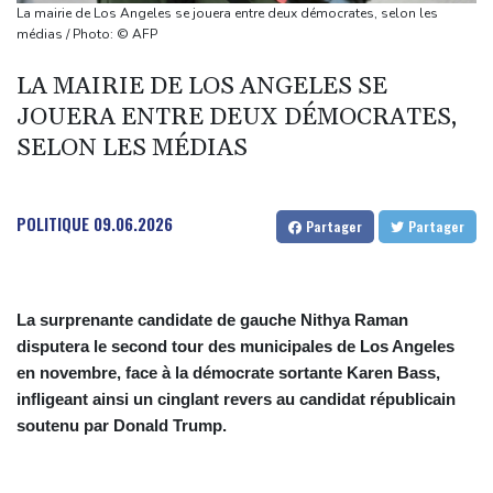
Les Bourses mondiales touchent des records, sans s'emballer
La mairie de Los Angeles se jouera entre deux démocrates, selon les
pour autant
médias / Photo: © AFP
Abandonner ou pas? Dans le Tennessee, un candidat démocrate
LA MAIRIE DE LOS ANGELES SE
victime du redécoupage électoral
JOUERA ENTRE DEUX DÉMOCRATES,
Drone explosif à Leipzig: l'Allemagne alerte sur une "nouvelle
SELON LES MÉDIAS
dimension de menace"
Wall Street clôture en ordre dispersé, attend un accord entre
Washington et Téhéran
POLITIQUE
09.06.2026
Partager
Partager
La surprenante candidate de gauche Nithya Raman
disputera le second tour des municipales de Los Angeles
en novembre, face à la démocrate sortante Karen Bass,
infligeant ainsi un cinglant revers au candidat républicain
soutenu par Donald Trump.