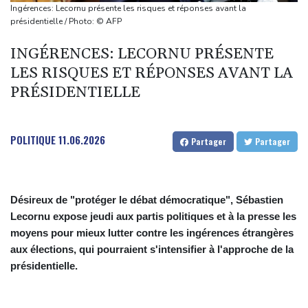
invasion par la Chine
Ingérences: Lecornu présente les risques et réponses avant la
A Ceuta, les enfants migrants risquent d'être victimes de
présidentielle / Photo: © AFP
maltraitance et d'exploitation, avertissent des ONG
INGÉRENCES: LECORNU PRÉSENTE
Foot: le Paris SG officialise l'arrivée de Maghnès Akliouche en
LES RISQUES ET RÉPONSES AVANT LA
provenance de Monaco
PRÉSIDENTIELLE
Foot: Rodri a donné son accord au FC Barcelone pour négocier
avec Manchester City
Tour de France femmes: Kim Le Court remporte la 6e étape,
POLITIQUE
11.06.2026
Partager
Partager
Marlen Reusser reste maillot jaune
Désireux de "protéger le débat démocratique", Sébastien
Lecornu expose jeudi aux partis politiques et à la presse les
moyens pour mieux lutter contre les ingérences étrangères
aux élections, qui pourraient s'intensifier à l'approche de la
présidentielle.