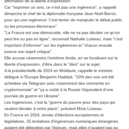
affirmation de la liberté d'expression.
Car "exprimer un avis, ce n'est pas une ingérence", a rappelé
dimanche le chef de la diplomatie française Jean-Noël Barrot,
pour qui une ingérence "c'est tenter de manipuler le débat public
ou les processus électoraux".
"La France est une démocratie, elle ne va pas décider ce qu'on
peut lire ou pas en ligne", reconnaît Nathalie Loiseau, mais "c'est
important d'informer" sur les ingérences et "chacun ensuite
exerce son esprit critique".
Elle accuse néanmoins l'extrême droite, en se focalisant sur la
liberté d'expression, d'être dans le "déni" sur le sujet.
A la présidentielle de 2024 en Moldavie, rappelle le ministre
délégué à l'Europe Benjamin Haddad, "10% des voix ont été
achetées via Telegram avec notamment des virements en
cryptomonnaie" et "ça a coûté à la Russie l'équivalent d'une
journée de guerre en Ukraine".
Les ingérences, c'est la "guerre du pauvre pour des pays qui
veulent décider à notre place", prévient Mme Loiseau.
En France en 2024, année d'élections européennes et
législatives, 25 tentatives d'ingérences numériques étrangères
avaient été détectées par Viginum, mais elles n'avaient pas eu