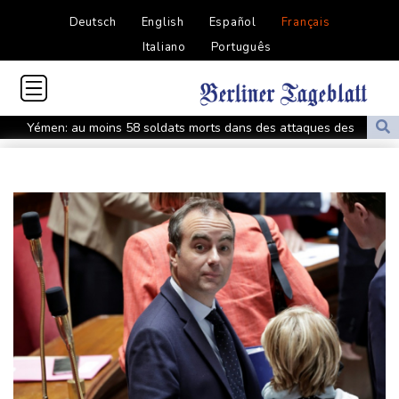
Deutsch
English
Español
Français
Italiano
Português
Yémen: au moins 58 soldats morts dans des attaques des
rebelles houthis
Colombie: investiture du président de la Espriella, allié de Trump
en guerre contre le narcotrafic
Marchés: retour de la nervosité sur le Moyen-Orient, l'Europe
s'offre tout de même des records
Wall Street termine en baisse, les incertitudes au Moyen-Orient
inquiètent
L'explosion d'une bombe dans un bus fait deux morts près de
Damas
Taïwan bloque un pont stratégique lors de la simulation d'une