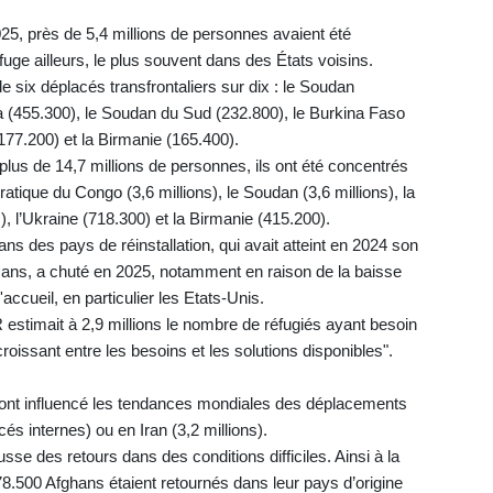
25, près de 5,4 millions de personnes avaient été
efuge ailleurs, le plus souvent dans des États voisins.
e six déplacés transfrontaliers sur dix : le Soudan
la (455.300), le Soudan du Sud (232.800), le Burkina Faso
(177.200) et la Birmanie (165.400).
plus de 14,7 millions de personnes, ils ont été concentrés
ique du Congo (3,6 millions), le Soudan (3,6 millions), la
ns), l’Ukraine (718.300) et la Birmanie (415.200).
ans des pays de réinstallation, qui avait atteint en 2024 son
 ans, a chuté en 2025, notamment en raison de la baisse
ccueil, en particulier les Etats-Unis.
R estimait à 2,9 millions le nombre de réfugiés ayant besoin
t croissant entre les besoins et les solutions disponibles".
s ont influencé les tendances mondiales des déplacements
és internes) ou en Iran (3,2 millions).
se des retours dans des conditions difficiles. Ainsi à la
8.500 Afghans étaient retournés dans leur pays d’origine