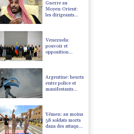
Guerre au
Moyen-Orient:
les dirigeants
saoudien, turc et
pakistanais en
sommet à Jeddah
Venezuela:
pouvoir et
opposition
autour de la
même table en
vue d'une
transition
Argentine: heurts
entre police et
manifestants
hostiles à un
projet de loi sur
la propriété
privée
Yémen: au moins
58 soldats morts
dans des attaques
des rebelles