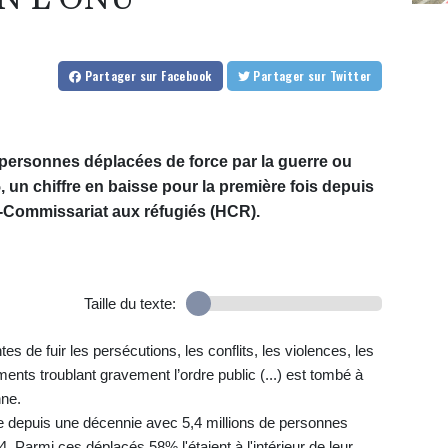
Partager
sur Facebook
Partager
sur Twitter
 personnes déplacées de force par la guerre ou
, un chiffre en baisse pour la première fois depuis
t-Commissariat aux réfugiés (HCR).
Taille du texte:
s de fuir les persécutions, les conflits, les violences, les
ents troublant gravement l’ordre public (...) est tombé à
nne.
sse depuis une décennie avec 5,4 millions de personnes
. Parmi ces déplacés 58% l'étaient à l'intérieur de leur