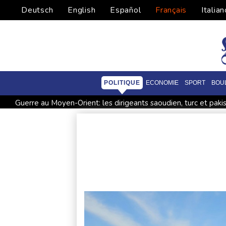
Deutsch
English
Español
Français
Italian
POLITIQUE
ECONOMIE
SPORT
BOU
Guerre au Moyen-Orient: les dirigeants saoudien, turc et pak
Mineurs et réseaux sociaux: Meta sommé de verser près d'un
Argentine: heurts entre police et manifestants hostiles à un pr
Colombie: investiture du président de la Espriella, allié de Tr
Marchés: retour de la nervosité sur le Moyen-Orient, l'Europ
L'explosion d'une bombe dans un bus fait deux morts près 