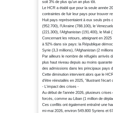
soit 3% de plus qu'un an plus tôt.
Le HCR a établi que pour la seule année 20
contraintes de fuir leur pays pour trouver r
Huit pays représentaient à eux seuls près d
(952.700), l’Ukraine (788.100), le Venezue
(221.300), l'Afghanistan (191.400), le Mali 
Concernant les retours, atteignant en 2025 
à 92% dans six pays: la République démocrat
Syrie (3,3 millions), l’Afghanistan (2 millio
Par ailleurs le nombre de réfugiés arrivés d
plus haut niveau depuis au moins quarante
des admissions dans les principaux pays d'a
Cette diminution intervient alors que le HC
d’être réinstallés en 2025, "illustrant l’écar
- L'impact des crises -
Au début de l’année 2026, plusieurs crise
forcés, comme au Liban (1 million de déplac
Ces conflits ont également entraîné une haus
mi-mai 2026, environ 549.800 Syriens et 67