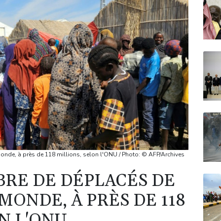
nde, à près de 118 millions, selon l'ONU / Photo: © AFP/Archives
BRE DE DÉPLACÉS DE
MONDE, À PRÈS DE 118
N L'ONU