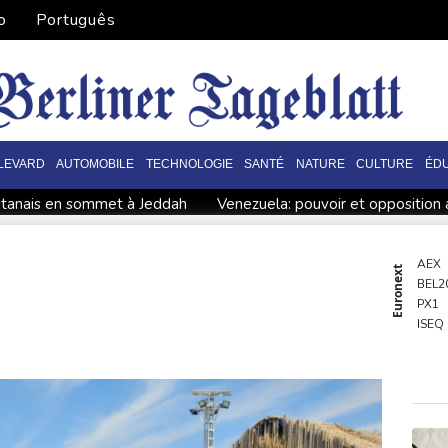
o
Português
LEVARD
AUTOMOBILE
TECHNOLOGIE
SANTÉ
NATURE
CULTURE
ÉD
istanais en sommet à Jeddah
Venezuela: pouvoir et opposition 
 milliard de dollars au Nouveau-Mexique
Crise à la Fifa: l'UEF
ojet de loi sur la propriété privée
Yémen: au moins 58 soldats
AEX
Euronext
BEL2
ump en guerre contre le narcotrafic
PX1
e s'offre tout de même des records
Wall Street termine en bais
ISEQ
OSE
de Damas
PSI20
ENTE
BIOT
N150