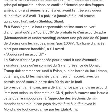
principal négociateur dans ce conflit déclenché par des frappes
américano-israéliennes le 28 février, avant l'entrée en vigueur
d'une trêve le 8 avril. "La paix n'a jamais été aussi proche
qu'aujourd'hui", selon Shehbaz Sharif.
Et à Washington, le haut responsable estime sous couvert
d'anonymat qu'il y a "80 à 85%" de probabilité d'un accord-cadre
(Memorandum of understanding) ouvrant une période de 60 jours
de discussions techniques, mais "pas 100%". "La ligne d'arrivée
n'est pas encore franchie", a-t-il averti.
- "A quoi sert un accord?" -
La Suisse s'est déjà proposée pour accueillir une éventuelle
signature, alors qu'un sommet du G7 en présence de Donald
Trump doit commencer lundi à Evian, sur les bords du lac Léman,
côté français. Et les marchés parient sur un accord, avec un
pétrole passé sous la barre des 90 dollars le baril.
Le président américain, qui a déjà annoncé par 39 fois un accord
imminent selon un décompte de CNN, peine à trouver une issue à
cette guerre impopulaire, à l'approche des élections de mi-
mandat et alors que son pays devrait être à la fête avec le
Mondial de foot co-organisé par les Etats-Unis.