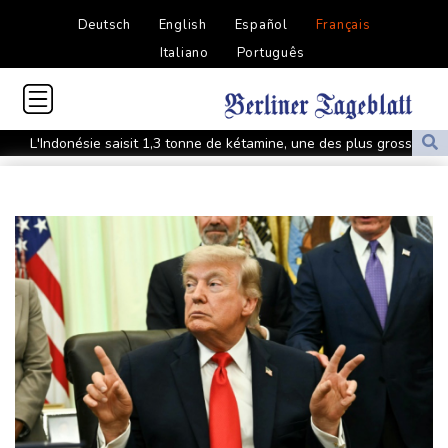
Deutsch
English
Español
Français
Italiano
Português
L'Indonésie saisit 1,3 tonne de kétamine, une des plus grosses
prises jamais réalisées
L'auteur de la tuerie en Thaïlande avait déjà apporté une
carabine à air comprimé à l'école selon la police
Hong Kong enregistre un record de chaleur absolu à 36,9°C
Des échanges de frappes font cinq morts en Ukraine et en
Russie
Les éclipses, une opportunité lumineuse pour les scientifiques
Japon: 81 ans après Hiroshima, le tabou de la dissuasion
nucléaire vacille
Aux Etats-Unis, la colère monte contre un vaste réseau de