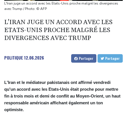
surveillance des voitures
L'Iran juge un accord avec les Etats-Unis proche malgré les divergences
Les chrétiens de Cisjordanie cèdent à la tentation de l'exil
avec Trump / Photo: © AFP
Dans le nord-est de l'Afghanistan, une ruée vers l'or qui
L'IRAN JUGE UN ACCORD AVEC LES
bouleverse vies et paysages
ETATS-UNIS PROCHE MALGRÉ LES
Canicule: à peine redémarrée, la centrale de Golfech de nouveau
DIVERGENCES AVEC TRUMP
à l'arrêt
POLITIQUE
12.06.2026
Partager
Partager
L'Iran et le médiateur pakistanais ont affirmé vendredi
qu'un accord avec les Etats-Unis était proche pour mettre
fin à trois mois et demi de conflit au Moyen-Orient, un haut
responsable américain affichant également un ton
optimiste.