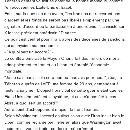
Téhéran dément vouloir se doter de la bombe atomique, comme
l'en accusent les Etats-Unis et Israël.
Enfin, sur la question des avoirs, "les Iraniens ne recevront pas
d'argent et les fonds ne seront pas libérés simplement par une
signature d'accord ou la participation à une réunion", a insisté sur
X le vice-président américain JD Vance.
Ce point est central pour l'Iran, après des décennies de sanctions
qui asphyxient son économie.
- "A quoi sert un accord?" -
Le conflit a embrasé le Moyen-Orient, fait des milliers de morts,
principalement en Iran et au Liban, et ébranlé l'économie
mondiale.
"Je ne sais pas si cela sera bon ou mauvais pour nous", réagit à
Téhéran auprès de l'AFP une femme de 29 ans, demandant à
rester anonyme. "L'objectif principal de cette guerre était que les
Etats-Unis démantèlent le système, et cela n'a pas été le cas.
Alors, à quoi sert un accord?"
Autre point d'achoppement majeur, le front libanais.
Selon Washington, l'accord en discussion avec l'Iran inclut bien le
Liban, comme réclamé par Téhéran alors que Washington avait
toujours dit vouloir traiter ce dossier séparément.