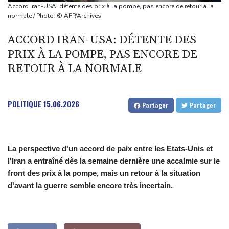
Corruption visant Bally Bagayoko
Accord Iran-USA: détente des prix à la pompe, pas encore de retour à la
Nice-Matin dénonce l'agression d'une journaliste par un élu
normale / Photo: © AFP/Archives
municipal de Cagnes-sur-Mer
ACCORD IRAN-USA: DÉTENTE DES
Face à la guerre, Arabie saoudite, Pakistan et Turquie scellent un
PRIX À LA POMPE, PAS ENCORE DE
pacte de défense
RETOUR À LA NORMALE
Euro de natation: Olivier et Fontaine offrent aux Bleus deux
médailles en eau libre
L'Eglise détaille le riche programme du pape en France fin
POLITIQUE
15.06.2026
Partager
Partager
septembre
La perspective d'un accord de paix entre les Etats-Unis et
l'Iran a entraîné dès la semaine dernière une accalmie sur le
front des prix à la pompe, mais un retour à la situation
d'avant la guerre semble encore très incertain.