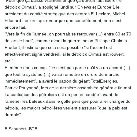
"Pour que ça baisse vraiment et que ça dure, il faut libérer le
détroit d'Ormuz", a souligné lundi sur CNews et Europe 1 le
président du comité stratégique des centres E. Leclerc, Michel-
Edouard Leclerc, qui remarque que concrètement, rien n'est
encore fait.
"Vers la fin de l'année, on pourrait se retrouver (...) entre 60 et 70
dollars le baril", comme avant la guerre, selon Philippe Chalmin.
Prudent, il estime que cela sera possible "si l'accord est
effectivement signé vendredi, si le détroit d'Ormuz est rouvert,
etc.".
Et même dans ce cas, "ce n'est pas parce qu'il y a un accord (...)
que tout le système (...) va se remettre en ordre de marche
immédiatement", a averti le patron du géant TotalEnergies,
Patrick Pouyanné, lors de la dernière assemblée générale fin mai.
La confiance des pétroliers est un peu échaudée: avant de
ramener les bateaux dans le golfe persique pour aller charger du
pétrole, les majors pétrolières veulent s'assurer "que la paix est
durable".
E.Schubert--BTB