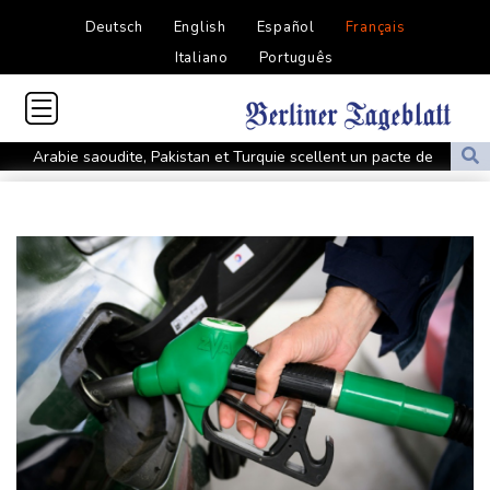
Deutsch
English
Español
Français
Italiano
Português
Arabie saoudite, Pakistan et Turquie scellent un pacte de
défense en pleine guerre au Moyen-Orient
Wall Street en hausse, la faiblesse de l'emploi nourrit l'espoir
d'une Fed plus conciliante
Grèce : trois personnes en détention provisoire après le mégafeu
à l'ouest d'Athènes
Apple et OpenAI durcissent leur bataille judiciaire sur les futurs
appareils du créateur de ChatGPT
Yémen: nouvelle attaque meurtrière des rebelles houthis en
deux jours
Emploi à la RATP et fonctions d'élu: plainte de AC!! Anti-