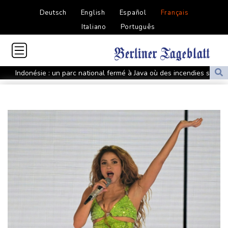
Deutsch
English
Español
Français
Italiano
Português
Indonésie : un parc national fermé à Java où des incendies se
propagent
Chine : annulations de vols et évacuations à l'approche du
typhon Dolphin
Euro de natation: privé de jambes, Grousset a musclé le mental
WTA 1000: Sabalenka et Pegula éliminées à Toronto, Swiatek
en quarts
Téhéran pose ses conditions à toute réouverture du détroit
d'Ormuz
Lionel Messi en Argentine pour faire ses adieux à son père
décédé