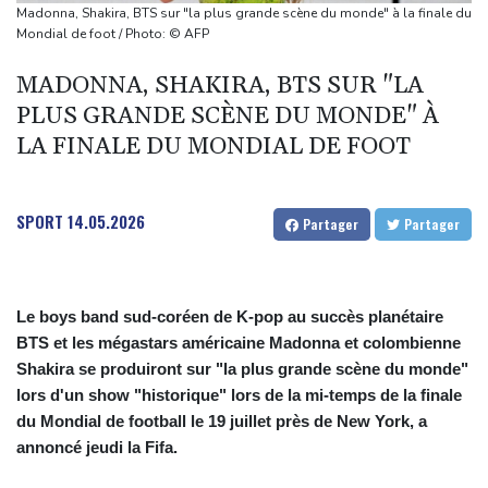
Le cancer de Joe Biden s'est aggravé, selon son fils
Madonna, Shakira, BTS sur "la plus grande scène du monde" à la finale du
Colombie: deux attaques marquent le premier jour du président
Mondial de foot / Photo: © AFP
de la Espriella au pouvoir
MADONNA, SHAKIRA, BTS SUR "LA
MotoGP: "Confiant" et dominateur, Martin favori à Silverstone
PLUS GRANDE SCÈNE DU MONDE" À
Tour de France: Vollering domine Niewiadoma à Nice et endosse
LA FINALE DU MONDIAL DE FOOT
le maillot jaune
SPORT
14.05.2026
Partager
Partager
Le boys band sud-coréen de K-pop au succès planétaire
BTS et les mégastars américaine Madonna et colombienne
Shakira se produiront sur "la plus grande scène du monde"
lors d'un show "historique" lors de la mi-temps de la finale
du Mondial de football le 19 juillet près de New York, a
annoncé jeudi la Fifa.