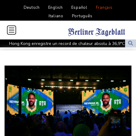
Deutsch
English
Español
Français
Italiano
Português
Hong Kong enregistre un record de chaleur absolu à 36,9°C
Des échanges de frappes font cinq morts en Ukraine et en
Russie
Les éclipses, une opportunité lumineuse pour les scientifiques
Japon: 81 ans après Hiroshima, le tabou de la dissuasion
nucléaire vacille
Aux Etats-Unis, la colère monte contre un vaste réseau de
surveillance des voitures
Les chrétiens de Cisjordanie cèdent à la tentation de l'exil
Dans le nord-est de l'Afghanistan, une ruée vers l'or qui
bouleverse vies et paysages