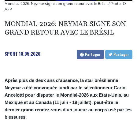
Canicule: à peine redémarrée, la centrale de Golfech de nouveau
Mondial-2026: Neymar signe son grand retour avec le Brésil / Photo: ©
à l'arrêt
AFP
Indonésie : un parc national fermé à Java où des incendies se
MONDIAL-2026: NEYMAR SIGNE SON
propagent
GRAND RETOUR AVEC LE BRÉSIL
Chine : annulations de vols et évacuations à l'approche du
typhon Dolphin
SPORT
18.05.2026
Partager
Partager
Après plus de deux ans d'absence, la star brésilienne
Neymar a été convoquée lundi par le sélectionneur Carlo
Ancelotti pour disputer le Mondial-2026 aux Etats-Unis, au
Mexique et au Canada (11 juin - 19 juillet), peut-être le
dernier grand rendez-vous d'un joueur au corps usé par les
blessures.