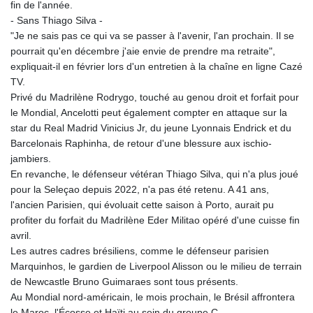
fin de l'année.
- Sans Thiago Silva -
"Je ne sais pas ce qui va se passer à l'avenir, l'an prochain. Il se
pourrait qu'en décembre j'aie envie de prendre ma retraite",
expliquait-il en février lors d'un entretien à la chaîne en ligne Cazé
TV.
Privé du Madrilène Rodrygo, touché au genou droit et forfait pour
le Mondial, Ancelotti peut également compter en attaque sur la
star du Real Madrid Vinicius Jr, du jeune Lyonnais Endrick et du
Barcelonais Raphinha, de retour d'une blessure aux ischio-
jambiers.
En revanche, le défenseur vétéran Thiago Silva, qui n'a plus joué
pour la Seleçao depuis 2022, n'a pas été retenu. A 41 ans,
l'ancien Parisien, qui évoluait cette saison à Porto, aurait pu
profiter du forfait du Madrilène Eder Militao opéré d'une cuisse fin
avril.
Les autres cadres brésiliens, comme le défenseur parisien
Marquinhos, le gardien de Liverpool Alisson ou le milieu de terrain
de Newcastle Bruno Guimaraes sont tous présents.
Au Mondial nord-américain, le mois prochain, le Brésil affrontera
le Maroc, l'Écosse et Haïti au sein du groupe C.