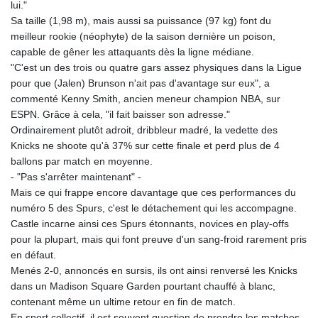
lui."
Sa taille (1,98 m), mais aussi sa puissance (97 kg) font du
meilleur rookie (néophyte) de la saison dernière un poison,
capable de gêner les attaquants dès la ligne médiane.
"C'est un des trois ou quatre gars assez physiques dans la Ligue
pour que (Jalen) Brunson n'ait pas d'avantage sur eux", a
commenté Kenny Smith, ancien meneur champion NBA, sur
ESPN. Grâce à cela, "il fait baisser son adresse."
Ordinairement plutôt adroit, dribbleur madré, la vedette des
Knicks ne shoote qu'à 37% sur cette finale et perd plus de 4
ballons par match en moyenne.
- "Pas s'arrêter maintenant" -
Mais ce qui frappe encore davantage que ces performances du
numéro 5 des Spurs, c'est le détachement qui les accompagne.
Castle incarne ainsi ces Spurs étonnants, novices en play-offs
pour la plupart, mais qui font preuve d'un sang-froid rarement pris
en défaut.
Menés 2-0, annoncés en sursis, ils ont ainsi renversé les Knicks
dans un Madison Square Garden pourtant chauffé à blanc,
contenant même un ultime retour en fin de match.
En sport collectif, il est souvent question de prendre les matches