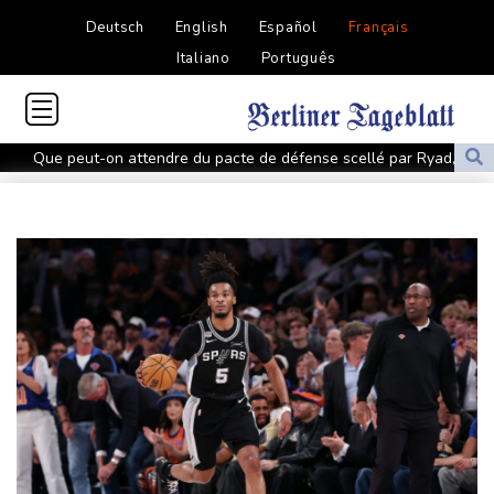
Deutsch
English
Español
Français
Italiano
Português
Que peut-on attendre du pacte de défense scellé par Ryad,
Ankara et Islamabad?
Foot: le père et agent de Lionel Messi décède à l'âge de 68 ans
Hongrie : le "juge qui a dit non" à Orban choisi par le camp
Magyar pour devenir président
Euro de natation: Léon Marchand forfait sur les 200 et 400 m
quatre nages
Angleterre: le milieu brésilien Bruno Guimaraes rejoint Arsenal
Tour de France: la lauréate sortante Pauline Ferrand-Prévot
abandonne avant la 8e étape
Violences sexuelles sur mineurs : le gouvernement se penche