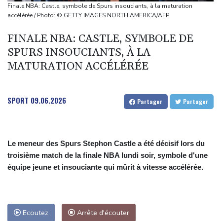
sur les défaillances des enquêtes
Finale NBA: Castle, symbole de Spurs insouciants, à la maturation
A Kiev, dernier adieu à un bénévole qui a consacré sa vie aux
accélérée / Photo: © GETTY IMAGES NORTH AMERICA/AFP
morts
FINALE NBA: CASTLE, SYMBOLE DE
Euro d'athlétisme: Duplantis, Werro, Jacobs, les stars à suivre à
SPURS INSOUCIANTS, À LA
Birmingham
MATURATION ACCÉLÉRÉE
Violences sexuelles sur mineurs: un courrier de Darmanin pointe
les défaillances des enquêtes
SPORT
09.06.2026
Partager
Partager
Le meneur des Spurs Stephon Castle a été décisif lors du
troisième match de la finale NBA lundi soir, symbole d'une
équipe jeune et insouciante qui mûrit à vitesse accélérée.
Ecoutez
Arrête d'écouter