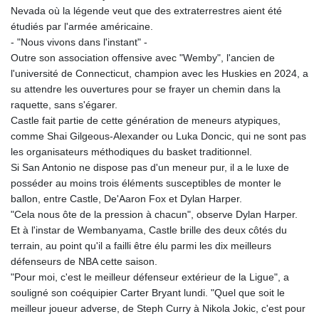
Nevada où la légende veut que des extraterrestres aient été
étudiés par l'armée américaine.
- "Nous vivons dans l'instant" -
Outre son association offensive avec "Wemby", l'ancien de
l'université de Connecticut, champion avec les Huskies en 2024, a
su attendre les ouvertures pour se frayer un chemin dans la
raquette, sans s'égarer.
Castle fait partie de cette génération de meneurs atypiques,
comme Shai Gilgeous-Alexander ou Luka Doncic, qui ne sont pas
les organisateurs méthodiques du basket traditionnel.
Si San Antonio ne dispose pas d'un meneur pur, il a le luxe de
posséder au moins trois éléments susceptibles de monter le
ballon, entre Castle, De'Aaron Fox et Dylan Harper.
"Cela nous ôte de la pression à chacun", observe Dylan Harper.
Et à l'instar de Wembanyama, Castle brille des deux côtés du
terrain, au point qu'il a failli être élu parmi les dix meilleurs
défenseurs de NBA cette saison.
"Pour moi, c'est le meilleur défenseur extérieur de la Ligue", a
souligné son coéquipier Carter Bryant lundi. "Quel que soit le
meilleur joueur adverse, de Steph Curry à Nikola Jokic, c'est pour