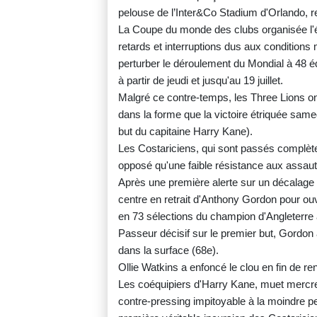
pelouse de l’Inter&Co Stadium d'Orlando, re
La Coupe du monde des clubs organisée l'é
retards et interruptions dus aux conditions
perturber le déroulement du Mondial à 48 
à partir de jeudi et jusqu'au 19 juillet.
Malgré ce contre-temps, les Three Lions on
dans la forme que la victoire étriquée sam
but du capitaine Harry Kane).
Les Costariciens, qui sont passés complète
opposé qu'une faible résistance aux assau
Après une première alerte sur un décalage e
centre en retrait d'Anthony Gordon pour ouv
en 73 sélections du champion d'Angleterre
Passeur décisif sur le premier but, Gordon 
dans la surface (68e).
Ollie Watkins a enfoncé le clou en fin de re
Les coéquipiers d'Harry Kane, muet mercredi
contre-pressing impitoyable à la moindre per