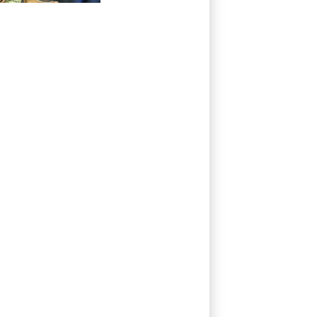
Akliouche en
provenance de
Monaco