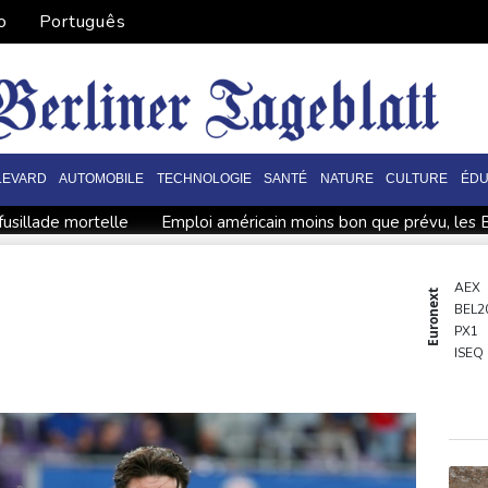
o
Português
LEVARD
AUTOMOBILE
TECHNOLOGIE
SANTÉ
NATURE
CULTURE
ÉDU
fusillade mortelle
Emploi américain moins bon que prévu, les 
re sur les toits
En Gironde, des vétérinaires au chevet de la
 relâche 600.000 dans les jardins
AEX
Euronext
BEL2
éfense en pleine guerre au Moyen-Orient
Wall Street en hausse, 
PX1
afeu à l'ouest d'Athènes
Apple et OpenAI durcissent leur batail
ISEQ
OSE
deux jours
PSI20
ENTE
BIOT
N150