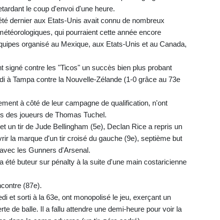
tardant le coup d'envoi d'une heure.
té dernier aux Etats-Unis avait connu de nombreux
 météorologiques, qui pourraient cette année encore
équipes organisé au Mexique, aux Etats-Unis et au Canada,
t signé contre les "Ticos" un succès bien plus probant
edi à Tampa contre la Nouvelle-Zélande (1-0 grâce au 73e
ment à côté de leur campagne de qualification, n'ont
ts des joueurs de Thomas Tuchel.
t un tir de Jude Bellingham (5e), Declan Rice a repris un
rir la marque d'un tir croisé du gauche (9e), septième but
 avec les Gunners d'Arsenal.
a été buteur sur pénalty à la suite d'une main costaricienne
ncontre (87e).
 et sorti à la 63e, ont monopolisé le jeu, exerçant un
te de balle. Il a fallu attendre une demi-heure pour voir la