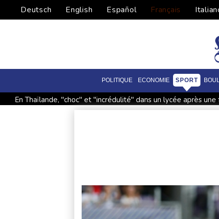
Deutsch
English
Español
Français
Italian
POLITIQUE
ECONOMIE
SPORT
BOU
En Thaïlande, "choc" et "incrédulité" dans un lycée après une 
Dans les ruines de Gaza, la laborieuse renaissance de l'apicultu
Pour combattre les moustiques, une entreprise américaine en
Arabie saoudite, Pakistan et Turquie scellent un pacte de d
Grèce : trois personnes en détention provisoire après le még
Yémen: nouvelle attaque meurtrière des rebelles houthis en 