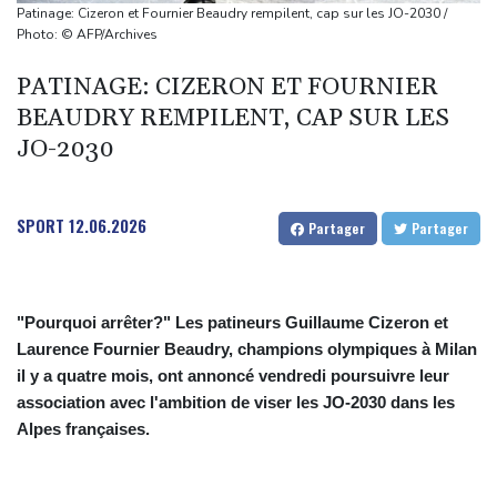
violences sur deux femmes
Patinage: Cizeron et Fournier Beaudry rempilent, cap sur les JO-2030 /
Colombie: le président de la Espriella promet de combattre "sans
Photo: © AFP/Archives
répit le narcoterrorisme"
PATINAGE: CIZERON ET FOURNIER
La justice bloque à nouveau la salle de bal de Trump, qui va
BEAUDRY REMPILENT, CAP SUR LES
saisir la Cour suprême
JO-2030
De la Espriella, un millionnaire pro-Trump à la présidence de la
Colombie
Colombie: le président Abelardo de la Espriella soutenu par
SPORT
12.06.2026
Partager
Partager
Trump, entre en fonctions
"Pourquoi arrêter?" Les patineurs Guillaume Cizeron et
Laurence Fournier Beaudry, champions olympiques à Milan
il y a quatre mois, ont annoncé vendredi poursuivre leur
association avec l'ambition de viser les JO-2030 dans les
Alpes françaises.