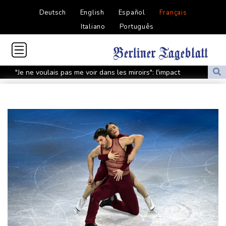
Deutsch
English
Español
Français
Italiano
Português
"Je ne voulais pas me voir dans les miroirs": l'impact
psychologique de la reconstruction mammaire
Amazon fait construire au Texas une immense centrale à gaz
pour ses centres de données
Présidentielle: Gabriel Attal porte plainte, dénonçant une
ingérence russe
Nocturne et amatrice de café: une nouvelle espèce de grenouille
découverte au Costa Rica
Colombie: le président de la Espriella promet de combattre "sans
répit" le narcotrafic
Le rappeur Moha La Squale condamné à deux ans pour des