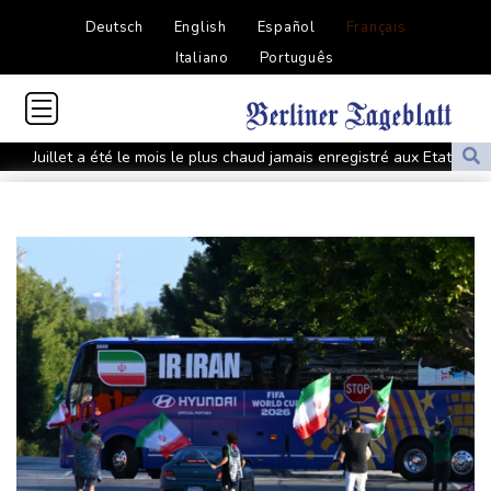
Deutsch
English
Español
Français
Italiano
Português
Juillet a été le mois le plus chaud jamais enregistré aux Etats-
Unis
Colombie: un puissant séisme dans l'ouest du pays fait 69 morts
Près de Paris, un projet de parc d'attractions Dragon Ball à
l'étude
Colombie: un puissant séisme fait au moins 18 morts dans l'ouest
du pays
La sécheresse s'aggrave en France, près de deux tiers des
nappes phréatiques en souffrance
Sécheresse : en Allemagne, le Rhin en passe d'être coupé en
deux