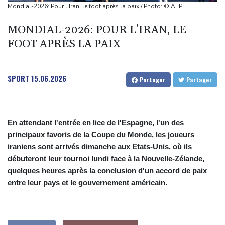
Au moins 16 morts aux Philippines après des pluies torrentielles
Mondial-2026: Pour l'Iran, le foot après la paix / Photo: © AFP
Colombie: un séisme de magnitude 7,4 fait des blessés et des
MONDIAL-2026: POUR L'IRAN, LE
destructions dans l'ouest du pays
FOOT APRÈS LA PAIX
Wall Street attentiste avant l'inflation américaine
Climat: le moustique tigre pourrait se répandre dans presque
tout l'Hexagone d'ici un demi-siècle
SPORT
15.06.2026
Partager
Partager
En attendant l'entrée en lice de l'Espagne, l'un des
principaux favoris de la Coupe du Monde, les joueurs
iraniens sont arrivés dimanche aux Etats-Unis, où ils
débuteront leur tournoi lundi face à la Nouvelle-Zélande,
quelques heures après la conclusion d'un accord de paix
entre leur pays et le gouvernement américain.