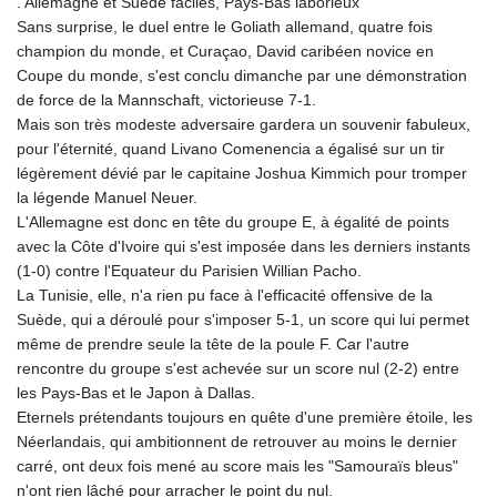
. Allemagne et Suède faciles, Pays-Bas laborieux
Sans surprise, le duel entre le Goliath allemand, quatre fois
champion du monde, et Curaçao, David caribéen novice en
Coupe du monde, s'est conclu dimanche par une démonstration
de force de la Mannschaft, victorieuse 7-1.
Mais son très modeste adversaire gardera un souvenir fabuleux,
pour l'éternité, quand Livano Comenencia a égalisé sur un tir
légèrement dévié par le capitaine Joshua Kimmich pour tromper
la légende Manuel Neuer.
L'Allemagne est donc en tête du groupe E, à égalité de points
avec la Côte d'Ivoire qui s'est imposée dans les derniers instants
(1-0) contre l'Equateur du Parisien Willian Pacho.
La Tunisie, elle, n'a rien pu face à l'efficacité offensive de la
Suède, qui a déroulé pour s'imposer 5-1, un score qui lui permet
même de prendre seule la tête de la poule F. Car l'autre
rencontre du groupe s'est achevée sur un score nul (2-2) entre
les Pays-Bas et le Japon à Dallas.
Eternels prétendants toujours en quête d'une première étoile, les
Néerlandais, qui ambitionnent de retrouver au moins le dernier
carré, ont deux fois mené au score mais les "Samouraïs bleus"
n'ont rien lâché pour arracher le point du nul.