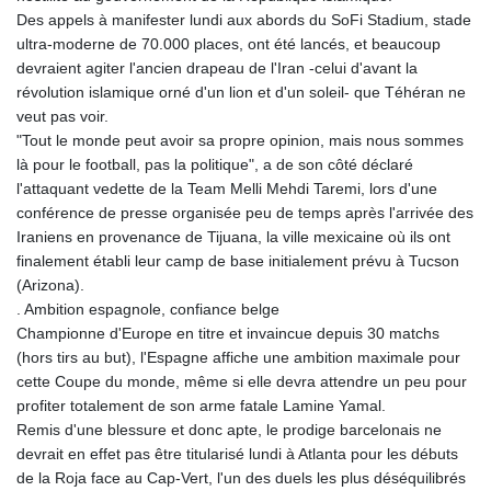
Des appels à manifester lundi aux abords du SoFi Stadium, stade
ultra-moderne de 70.000 places, ont été lancés, et beaucoup
devraient agiter l'ancien drapeau de l'Iran -celui d'avant la
révolution islamique orné d'un lion et d'un soleil- que Téhéran ne
veut pas voir.
"Tout le monde peut avoir sa propre opinion, mais nous sommes
là pour le football, pas la politique", a de son côté déclaré
l'attaquant vedette de la Team Melli Mehdi Taremi, lors d'une
conférence de presse organisée peu de temps après l'arrivée des
Iraniens en provenance de Tijuana, la ville mexicaine où ils ont
finalement établi leur camp de base initialement prévu à Tucson
(Arizona).
. Ambition espagnole, confiance belge
Championne d'Europe en titre et invaincue depuis 30 matchs
(hors tirs au but), l'Espagne affiche une ambition maximale pour
cette Coupe du monde, même si elle devra attendre un peu pour
profiter totalement de son arme fatale Lamine Yamal.
Remis d'une blessure et donc apte, le prodige barcelonais ne
devrait en effet pas être titularisé lundi à Atlanta pour les débuts
de la Roja face au Cap-Vert, l'un des duels les plus déséquilibrés