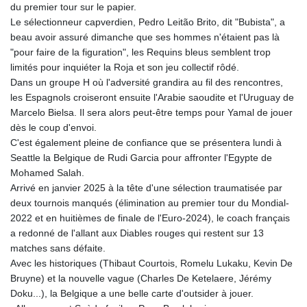
du premier tour sur le papier.
Le sélectionneur capverdien, Pedro Leitão Brito, dit "Bubista", a
beau avoir assuré dimanche que ses hommes n'étaient pas là
"pour faire de la figuration", les Requins bleus semblent trop
limités pour inquiéter la Roja et son jeu collectif rôdé.
Dans un groupe H où l'adversité grandira au fil des rencontres,
les Espagnols croiseront ensuite l'Arabie saoudite et l'Uruguay de
Marcelo Bielsa. Il sera alors peut-être temps pour Yamal de jouer
dès le coup d'envoi.
C'est également pleine de confiance que se présentera lundi à
Seattle la Belgique de Rudi Garcia pour affronter l'Egypte de
Mohamed Salah.
Arrivé en janvier 2025 à la tête d'une sélection traumatisée par
deux tournois manqués (élimination au premier tour du Mondial-
2022 et en huitièmes de finale de l'Euro-2024), le coach français
a redonné de l'allant aux Diables rouges qui restent sur 13
matches sans défaite.
Avec les historiques (Thibaut Courtois, Romelu Lukaku, Kevin De
Bruyne) et la nouvelle vague (Charles De Ketelaere, Jérémy
Doku...), la Belgique a une belle carte d'outsider à jouer.