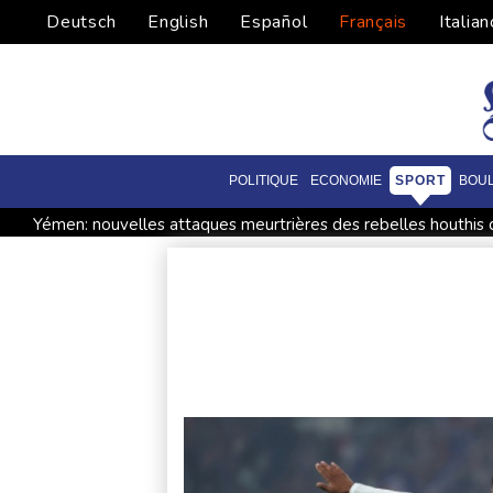
Deutsch
English
Español
Français
Italian
POLITIQUE
ECONOMIE
SPORT
BOU
Yémen: nouvelles attaques meurtrières des rebelles houthis d
La Bourse de Paris termine en hausse et poursuit sa course a
Canicules et sécheresse : un été de pertes et de désespoir pou
En Thaïlande, "choc" et "incrédulité" dans un lycée après une 
Dans les ruines de Gaza, la laborieuse renaissance de l'apicultu