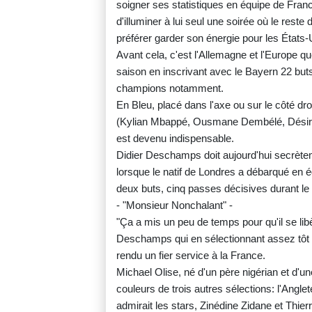
soigner ses statistiques en équipe de France
d'illuminer à lui seul une soirée où le reste
préférer garder son énergie pour les États-
Avant cela, c'est l'Allemagne et l'Europe que
saison en inscrivant avec le Bayern 22 but
champions notamment.
En Bleu, placé dans l'axe ou sur le côté dro
(Kylian Mbappé, Ousmane Dembélé, Désiré 
est devenu indispensable.
Didier Deschamps doit aujourd'hui secrèteme
lorsque le natif de Londres a débarqué en 
deux buts, cinq passes décisives durant le 
- "Monsieur Nonchalant" -
"Ça a mis un peu de temps pour qu'il se libè
Deschamps qui en sélectionnant assez tôt l'
rendu un fier service à la France.
Michael Olise, né d'un père nigérian et d'u
couleurs de trois autres sélections: l'Anglete
admirait les stars, Zinédine Zidane et Thierr