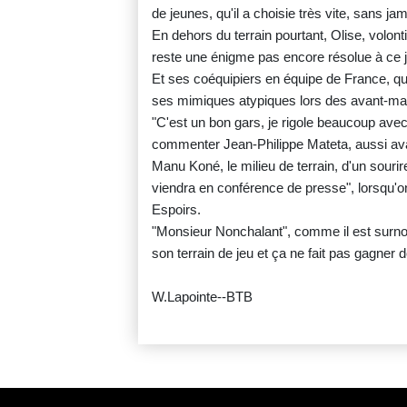
de jeunes, qu'il a choisie très vite, sans ja
En dehors du terrain pourtant, Olise, volont
reste une énigme pas encore résolue à ce 
Et ses coéquipiers en équipe de France, qui
ses mimiques atypiques lors des avant-mat
"C'est un bon gars, je rigole beaucoup avec 
commenter Jean-Philippe Mateta, aussi av
Manu Koné, le milieu de terrain, d'un souri
viendra en conférence de presse", lorsqu'on 
Espoirs.
"Monsieur Nonchalant", comme il est surno
son terrain de jeu et ça ne fait pas gagne
W.Lapointe--BTB