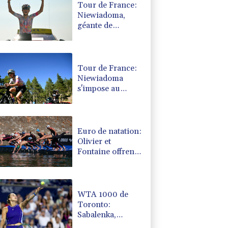
Tour de France:
Niewiadoma,
géante de
Provence
Tour de France:
Niewiadoma
s'impose au
sommet du
Ventoux et
endosse le maillot
jaune
Euro de natation:
Olivier et
Fontaine offrent
aux Bleus deux
médailles en eau
libre
WTA 1000 de
Toronto:
Sabalenka,
Pegula et Swiatek