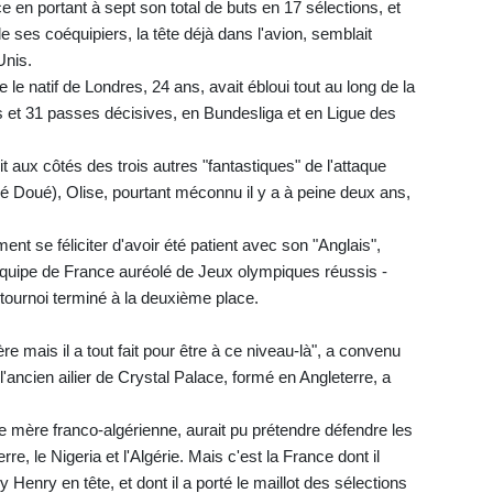
 en portant à sept son total de buts en 17 sélections, et
 de ses coéquipiers, la tête déjà dans l'avion, semblait
Unis.
 le natif de Londres, 24 ans, avait ébloui tout au long de la
s et 31 passes décisives, en Bundesliga et en Ligue des
it aux côtés des trois autres "fantastiques" de l'attaque
Doué), Olise, pourtant méconnu il y a à peine deux ans,
nt se féliciter d'avoir été patient avec son "Anglais",
équipe de France auréolé de Jeux olympiques réussis -
tournoi terminé à la deuxième place.
re mais il a tout fait pour être à ce niveau-là", a convenu
ancien ailier de Crystal Palace, formé en Angleterre, a
ne mère franco-algérienne, aurait pu prétendre défendre les
rre, le Nigeria et l'Algérie. Mais c'est la France dont il
y Henry en tête, et dont il a porté le maillot des sélections