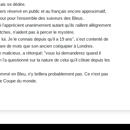
mais se dédire.
iers réservé en public et au français encore approximatif,
jour pour l'ensemble des suiveurs des Bleus.
 l'apprécient unanimement autant qu'ils raillent allègrement
ches, n'aident pas à percer le mystère.
lui. Je le connais depuis qu'il a 19 ans", s'est contenté de
are de mots que son ancien coéquipier à Londres.
re malicieux, a rétorqué: "vous lui demanderez quand il
l'a questionné sur la nature de celui qu'il côtoie depuis les
mmé en Bleu, n'y brillera probablement pas. Ce n'est pas
r de Coupe du monde.