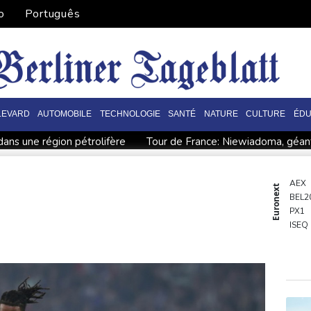
o
Português
LEVARD
AUTOMOBILE
TECHNOLOGIE
SANTÉ
NATURE
CULTURE
ÉDU
ans une région pétrolifère
Tour de France: Niewiadoma, géa
ux records
Tour de France: Niewiadoma s'impose au sommet d
r l'agriculture
Culottes menstruelles : les règles du rembou
AEX
Euronext
BEL2
fusillade mortelle
Emploi américain moins bon que prévu, les 
PX1
re sur les toits
En Gironde, des vétérinaires au chevet de la
ISEQ
OSE
PSI20
ENTE
BIOT
N150