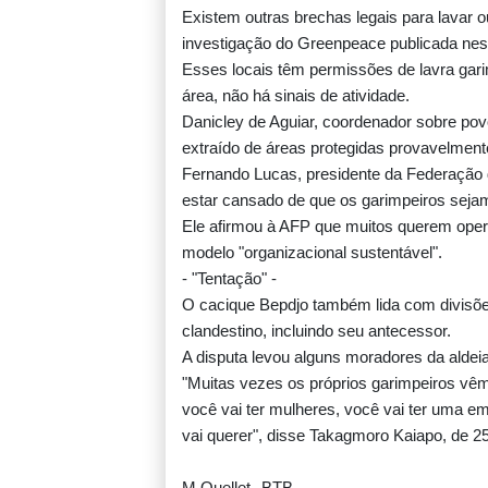
Existem outras brechas legais para lavar
investigação do Greenpeace publicada nest
Esses locais têm permissões de lavra gar
área, não há sinais de atividade.
Danicley de Aguiar, coordenador sobre pov
extraído de áreas protegidas provavelmen
Fernando Lucas, presidente da Federação 
estar cansado de que os garimpeiros seja
Ele afirmou à AFP que muitos querem oper
modelo "organizacional sustentável".
- "Tentação" -
O cacique Bepdjo também lida com divisõe
clandestino, incluindo seu antecessor.
A disputa levou alguns moradores da aldeia
"Muitas vezes os próprios garimpeiros vêm 
você vai ter mulheres, você vai ter uma 
vai querer", disse Takagmoro Kaiapo, de 25
M.Ouellet--BTB