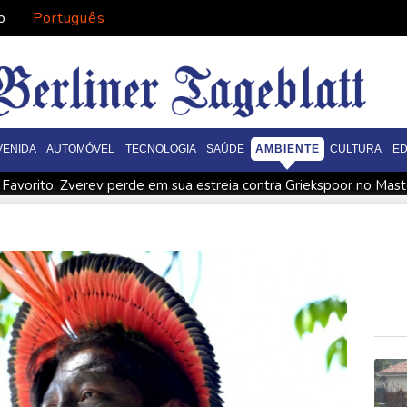
o
Português
VENIDA
AUTOMÓVEL
TECNOLOGIA
SAÚDE
AMBIENTE
CULTURA
E
Favorito, Zverev perde em sua estreia contra Griekspoor no Mas
r resgatado na Colômbia
Parte de um foguete da SpaceX colidi
ós evacuação em massa
Com vários reservas, PSG perde (3-0) a
Colômbia alerta para possíveis 'atos de terrorismo' na posse d
ump
Esquerda venezuelana se divide diante da aproximação c