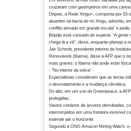
cruzaram com garimpeiros em uma canoa. 
Depois, a Rede Xingu+, composta por 53 org
atuantes na bacia do rio Xingu, advertiu, 
conflito armado em grande escala" e pediu 
Bepdjo está cansado de esperar. "A gente 
chega lá e vê", disse, enquanto planeja a 
Jair Schmitt, presidente interino do Instit
Renováveis (Ibama), disse à AFP que o órg
mais graves: o Ibama não pode estar fisic
- "No interior da selva" -
Especialistas consideram que as terras i
o desmatamento e a mudança climática.
Do alto, em um voo do Greenpeace, a AFP
protegidas.
Vastos cenários de árvores derrubadas, c
interrompidos em uma fronteira invisível co
estende até o horizonte.
Segundo a ONG Amazon Mining Watch, o gar