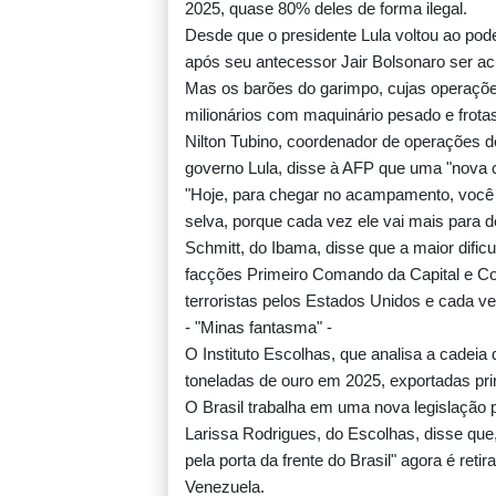
2025, quase 80% deles de forma ilegal.
Desde que o presidente Lula voltou ao pod
após seu antecessor Jair Bolsonaro ser a
Mas os barões do garimpo, cujas operaçõ
milionários com maquinário pesado e frota
Nilton Tubino, coordenador de operações de
governo Lula, disse à AFP que uma "nova c
"Hoje, para chegar no acampamento, você c
selva, porque cada vez ele vai mais para de
Schmitt, do Ibama, disse que a maior dific
facções Primeiro Comando da Capital e Co
terroristas pelos Estados Unidos e cada v
- "Minas fantasma" -
O Instituto Escolhas, que analisa a cadeia 
toneladas de ouro em 2025, exportadas pr
O Brasil trabalha em uma nova legislação p
Larissa Rodrigues, do Escolhas, disse que,
pela porta da frente do Brasil" agora é re
Venezuela.