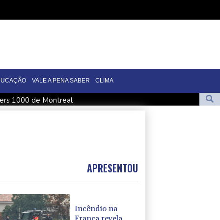
DUCAÇÃO
VALE A PENA SABER
CLIMA
ters 1000 de Montreal
u com a Lua, segundo cientistas
mistoso contra o Mallorca, da 2ª divisão espanhola
e De la Espriella
om os EUA
APRESENTOU
Incêndio na
França revela