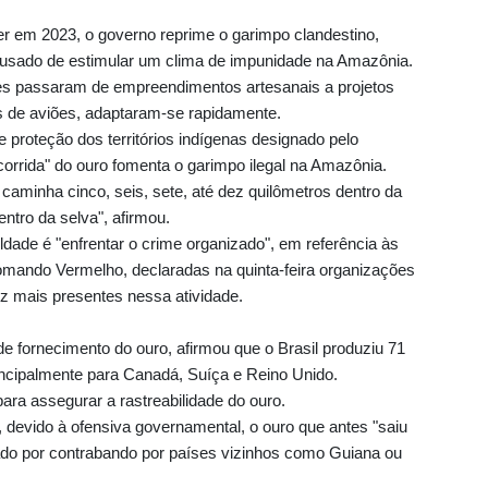
er em 2023, o governo reprime o garimpo clandestino,
cusado de estimular um clima de impunidade na Amazônia.
es passaram de empreendimentos artesanais a projetos
s de aviões, adaptaram-se rapidamente.
 proteção dos territórios indígenas designado pelo
orrida" do ouro fomenta o garimpo ilegal na Amazônia.
aminha cinco, seis, sete, até dez quilômetros dentro da
ntro da selva", afirmou.
uldade é "enfrentar o crime organizado", em referência às
mando Vermelho, declaradas na quinta-feira organizações
ez mais presentes nessa atividade.
de fornecimento do ouro, afirmou que o Brasil produziu 71
incipalmente para Canadá, Suíça e Reino Unido.
ara assegurar a rastreabilidade do ouro.
 devido à ofensiva governamental, o ouro que antes "saiu
tirado por contrabando por países vizinhos como Guiana ou