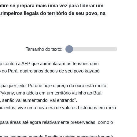
ire se prepara mais uma vez para liderar um
impeiros ilegais do território de seu povo, na
Tamanho do texto:
o contou à AFP que aumentaram as tensões com
o do Pará, quatro anos depois de seu povo kayapó
alquer jeito. Porque hoje o preço do ouro está muito
Pykany, uma aldeia em um território vizinho ao Baú.
, senão vai aumentando, vai entrando".
bulentos, vive uma nova era de valores históricos em meio
 para áreas até agora relativamente preservadas, como o
uns instantes quando Bepdjo e vários guerreiros kayapó