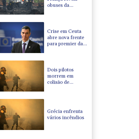
obuses da
Segunda Guerra
Mundial
Crise em Ceuta
abre nova frente
para premier da
Espanha
Dois pilotos
morrem em
colisão de
helicópteros que
combatiam
incêndios na
Grécia
Grécia enfrenta
vários incêndios