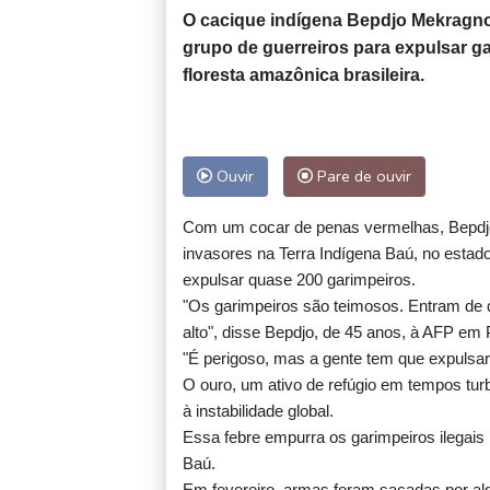
O cacique indígena Bepdjo Mekragnot
grupo de guerreiros para expulsar gar
floresta amazônica brasileira.
Ouvir
Pare de ouvir
Com um cocar de penas vermelhas, Bepdj
invasores na Terra Indígena Baú, no estad
expulsar quase 200 garimpeiros.
"Os garimpeiros são teimosos. Entram de qu
alto", disse Bepdjo, de 45 anos, à AFP em 
"É perigoso, mas a gente tem que expulsar
O ouro, um ativo de refúgio em tempos tur
à instabilidade global.
Essa febre empurra os garimpeiros ilegais
Baú.
Em fevereiro, armas foram sacadas por alg