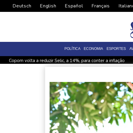
Deutsch
English
Español
Français
Italian
POLÍTICA
ECONOMIA
ESPORTES
A
Copom volta a reduzir Selic, a 14%, para conter a inflação
Filhote de hipopótamo da colônia de Escobar morre após se
Chega ao fim erupção do Vulcão de Fogo na Guatemala, ap
Newcastle nomeia Matthias Jaissle como seu novo treinador
EUA reembolsou cerca de US$ 100 bilhões em tarifas de Tr