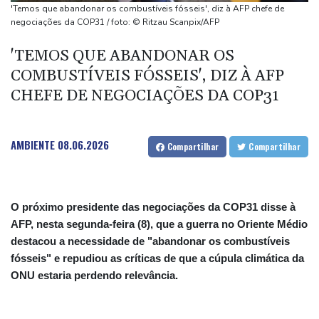
migratória
'Temos que abandonar os combustíveis fósseis', diz à AFP chefe de
De la Espriella chega ao poder na Colômbia com apoio de Trump
negociações da COP31 / foto: © Ritzau Scanpix/AFP
na guerra contra o tráfico
'TEMOS QUE ABANDONAR OS
Milhares marcham na Argentina no dia de São Caetano,
COMBUSTÍVEIS FÓSSEIS', DIZ À AFP
padroeiro do pão e do trabalho
CHEFE DE NEGOCIAÇÕES DA COP31
Europa se prepara para queda de geração de energia durante
eclipse
AMBIENTE
08.06.2026
Compartilhar
Compartilhar
O próximo presidente das negociações da COP31 disse à
AFP, nesta segunda-feira (8), que a guerra no Oriente Médio
destacou a necessidade de "abandonar os combustíveis
fósseis" e repudiou as críticas de que a cúpula climática da
ONU estaria perdendo relevância.