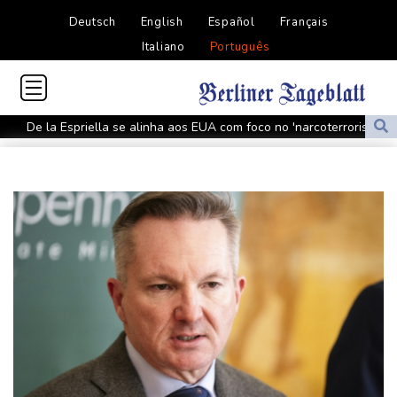
Deutsch
English
Español
Français
Italiano
Português
De la Espriella se alinha aos EUA com foco no 'narcoterrorismo'
Trump vai recorrer após Justiça bloquear obra de salão de baile
De la Espriella assume poder na Colômbia com foco no
'narcoterrorismo'
De la Espriella assume o poder na Colômbia com apoio de Trump
na guerra contra o tráfico
Laudo aponta que Brandon Clarke, jogador da NBA, teve morte
por overdose acidental
Ataques de rebeldes houthis deixam 10 mortos em região
petrolífera do Iêmen
Espanha impõe controles fronteiriços à Itália em meio a crise