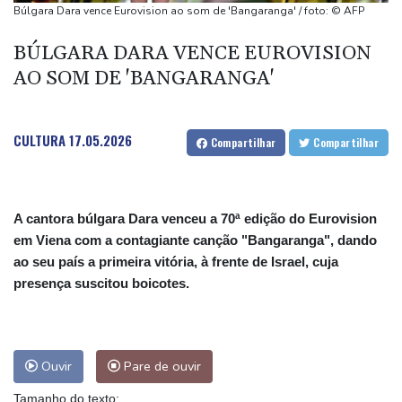
EUA por caso envolvendo menores nas redes
Búlgara Dara vence Eurovision ao som de 'Bangaranga' / foto: © AFP
Lucro da Petrobras dobra com produção recorde e alta do
BÚLGARA DARA VENCE EUROVISION
petróleo
AO SOM DE 'BANGARANGA'
Governo e oposição iniciam diálogo com vistas a uma transição
política na Venezuela
Manifestantes entram em confronto com polícia na Argentina por
CULTURA
17.05.2026
Compartilhar
Compartilhar
projeto de lei em favor da propriedade privada
A cantora búlgara Dara venceu a 70ª edição do Eurovision
em Viena com a contagiante canção "Bangaranga", dando
ao seu país a primeira vitória, à frente de Israel, cuja
presença suscitou boicotes.
Ouvir
Pare de ouvir
Tamanho do texto: