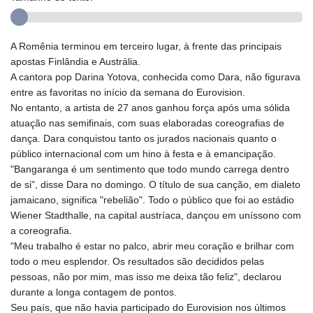
A Romênia terminou em terceiro lugar, à frente das principais
apostas Finlândia e Austrália.
A cantora pop Darina Yotova, conhecida como Dara, não figurava
entre as favoritas no início da semana do Eurovision.
No entanto, a artista de 27 anos ganhou força após uma sólida
atuação nas semifinais, com suas elaboradas coreografias de
dança. Dara conquistou tanto os jurados nacionais quanto o
público internacional com um hino à festa e à emancipação.
"Bangaranga é um sentimento que todo mundo carrega dentro
de si", disse Dara no domingo. O título de sua canção, em dialeto
jamaicano, significa "rebelião". Todo o público que foi ao estádio
Wiener Stadthalle, na capital austríaca, dançou em uníssono com
a coreografia.
"Meu trabalho é estar no palco, abrir meu coração e brilhar com
todo o meu esplendor. Os resultados são decididos pelas
pessoas, não por mim, mas isso me deixa tão feliz", declarou
durante a longa contagem de pontos.
Seu país, que não havia participado do Eurovision nos últimos