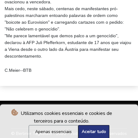
ovacionou a vencedora.
Mais cedo, neste sábado, centenas de manifestantes pró-
palestinos marcharam entoando palavras de ordem como
"boicote ao Eurovision" e carregando cartazes com o pedido:
"Não celebrem o genocídio".
"Me parece lamentável que demos palco a um genocídio",
declarou à AFP Juli Pfefferkorn, estudante de 17 anos que viajou
a Viena desde o outro lado da Áustria para manifestar seu
descontentamento.
C.Meier--BTB
Utilizamos cookies essenciais e cookies de
terceiros para o conteúdo.
Apenas essenciais
Aceitar tudo
© Berliner Tageblatt - 2026 - Todos os direitos reservados