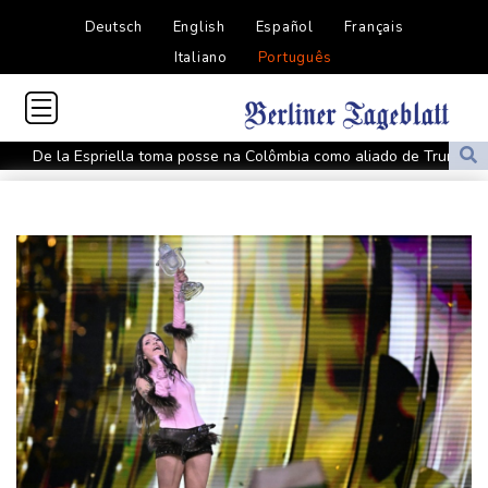
Deutsch
English
Español
Français
Italiano
Português
De la Espriella toma posse na Colômbia como aliado de Trump
na guerra contra o tráfico
Rebeldes houthis matam mais de 60 soldados das forças
governamentais no Iêmen
Adolescente mata avós, alunos e professores na Tailândia
Governo e oposição têm primeiro encontro rumo a transição
política na Venezuela
Protesto contra projeto de lei termina em confronto na Argentina
Governo e oposição têm primeiro encontro para transição política
na Venezuela
Meta é condenada a pagar US$ 567 milhões para estado dos